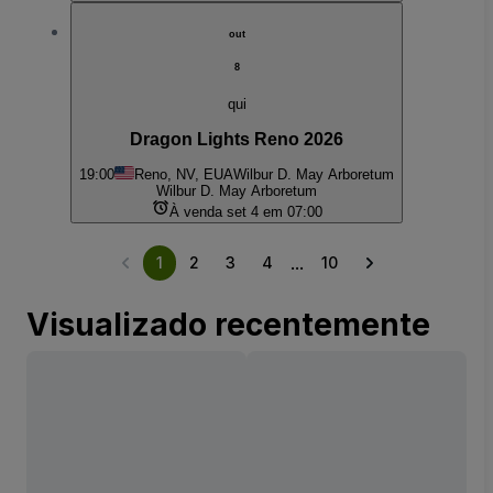
out
8
qui
Dragon Lights Reno 2026
19:00
Reno, NV, EUA
Wilbur D. May Arboretum
Wilbur D. May Arboretum
À venda set 4 em 07:00
...
1
2
3
4
10
Visualizado recentemente