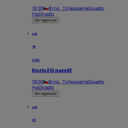
19:30
Brno, Tchéquia
HaDivadlo
HaDivadlo
Ver ingressos
set
19
sab
Rozložíš paměť
19:30
Brno, Tchéquia
HaDivadlo
HaDivadlo
Ver ingressos
set
22