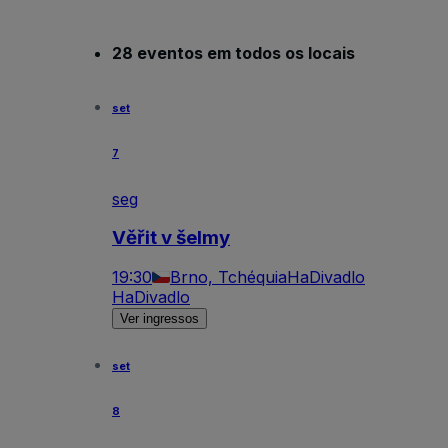
28 eventos em todos os locais
set
7
seg
Věřit v šelmy
19:30
Brno, Tchéquia
HaDivadlo
HaDivadlo
Ver ingressos
set
8