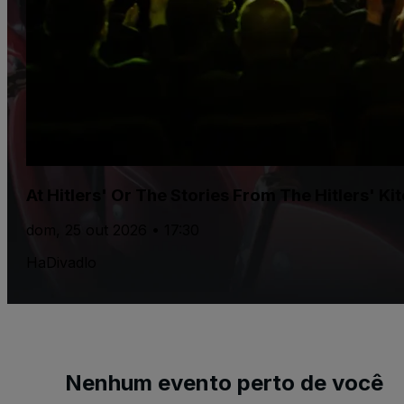
At Hitlers' Or The Stories From The Hitlers' Ki
dom, 25 out 2026 • 17:30
HaDivadlo
Nenhum evento perto de você