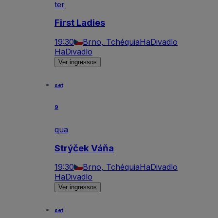
ter
First Ladies
19:30
Brno, Tchéquia
HaDivadlo
HaDivadlo
Ver ingressos
set
9
qua
Strýček Váňa
19:30
Brno, Tchéquia
HaDivadlo
HaDivadlo
Ver ingressos
set