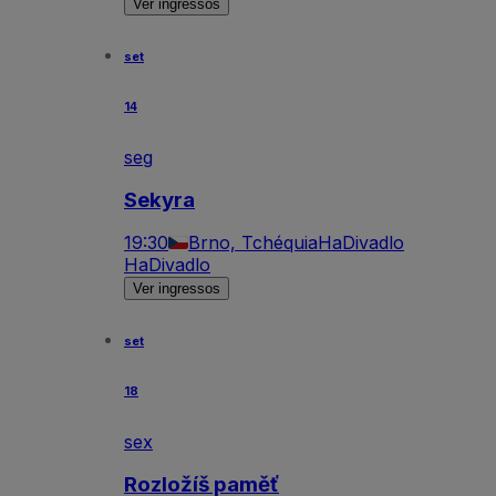
Ver ingressos
set
14
seg
Sekyra
19:30
Brno, Tchéquia
HaDivadlo
HaDivadlo
Ver ingressos
set
18
sex
Rozložíš paměť