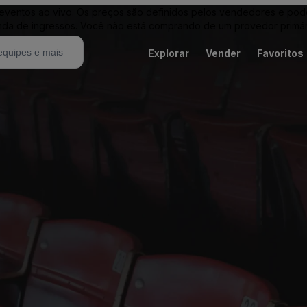
entos ao vivo. Os preços são definidos pelos vendedores e podem 
nda de ingressos. Você não está comprando de um provedor primár
Explorar
Vender
Favoritos