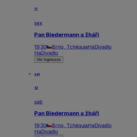
11
sex
Pan Biedermann a žháři
19:30
Brno, Tchéquia
HaDivadlo
HaDivadlo
Ver ingressos
set
12
sab
Pan Biedermann a žháři
19:30
Brno, Tchéquia
HaDivadlo
HaDivadlo