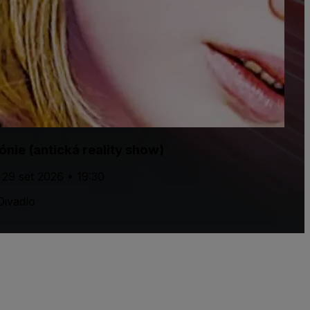
ónie (antická reality show)
, 29 set 2026 • 19:30
ivadlo