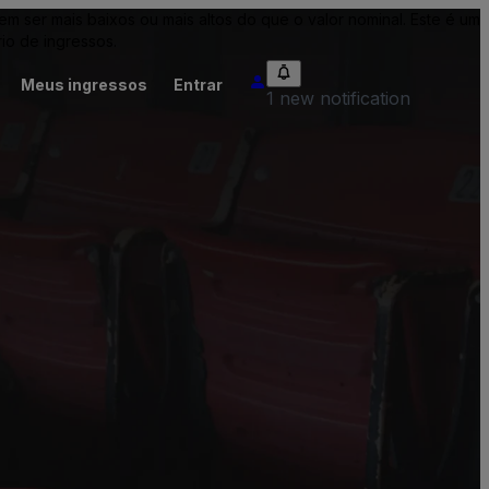
ser mais baixos ou mais altos do que o valor nominal. Este é um
io de ingressos.
Meus ingressos
Entrar
1 new notification