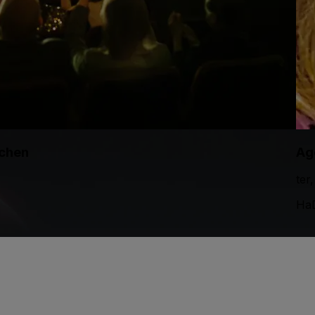
tchen
Ag
ter
HaD