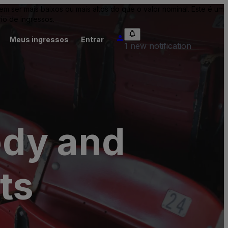
ser mais baixos ou mais altos do que o valor nominal. Este é um
io de ingressos.
Meus ingressos
Entrar
1 new notification
edy and
ts