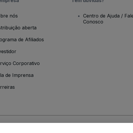
empresa
Tem dúvidas?
bre nós
Centro de Ajuda / Fal
Conosco
stribuição aberta
ograma de Afiliados
vestidor
rviço Corporativo
la de Imprensa
rreiras