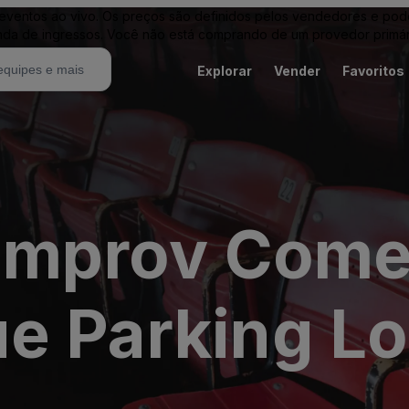
entos ao vivo. Os preços são definidos pelos vendedores e podem 
nda de ingressos. Você não está comprando de um provedor primár
Explorar
Vender
Favoritos
 Improv Com
e Parking Lo