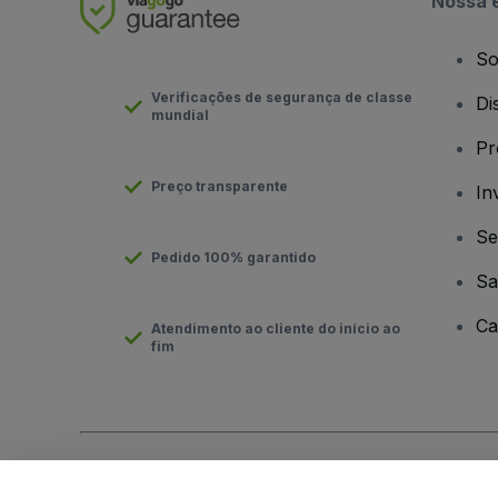
Nossa 
So
Verificações de segurança de classe
Di
mundial
Pr
Preço transparente
In
Se
Pedido 100% garantido
Sa
Ca
Atendimento ao cliente do início ao
fim
Direito Autoral © viagogo GmbH 2026
Detalhes da Empresa