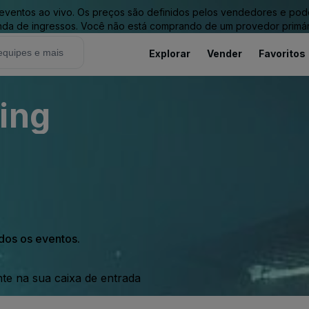
entos ao vivo. Os preços são definidos pelos vendedores e podem 
nda de ingressos. Você não está comprando de um provedor primár
Explorar
Vender
Favoritos
ing
odos os eventos.
nte na sua caixa de entrada