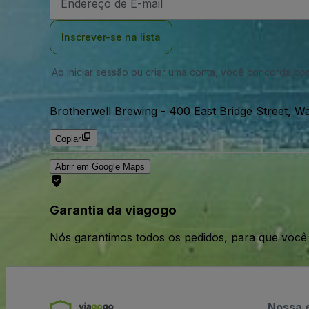
de
Email
Inscrever-se na lista
Ao iniciar sessão ou criar uma conta, você concorda c
Brotherwell Brewing
-
400 East Bridge Street, 
Copiar
Abrir em Google Maps
Garantia da viagogo
Nós garantimos todos os pedidos, para que voc
Nossa 