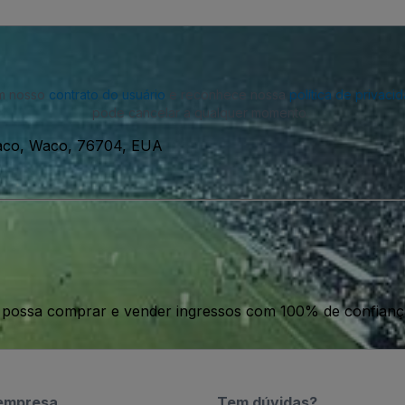
om nosso
contrato do usuário
e reconhece nossa
política de privaci
pode cancelar a qualquer momento.
Waco, Waco, 76704, EUA
ê possa comprar e vender ingressos com 100% de confianç
empresa
Tem dúvidas?