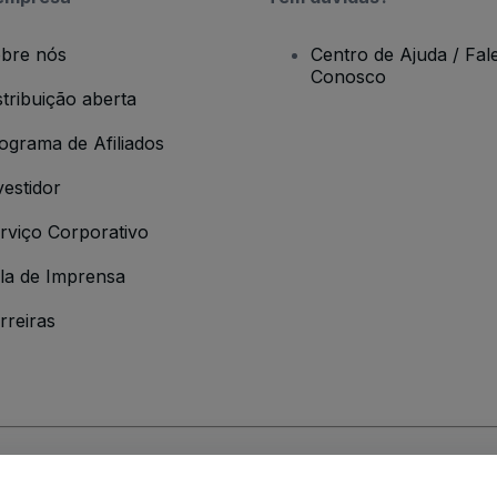
bre nós
Centro de Ajuda / Fal
Conosco
stribuição aberta
ograma de Afiliados
vestidor
rviço Corporativo
la de Imprensa
rreiras