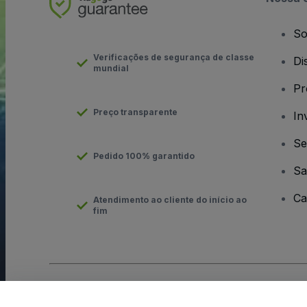
So
Verificações de segurança de classe
Di
mundial
Pr
Preço transparente
In
Se
Pedido 100% garantido
Sa
Ca
Atendimento ao cliente do início ao
fim
Direito Autoral © viagogo GmbH 2026
Detalhes da Empresa