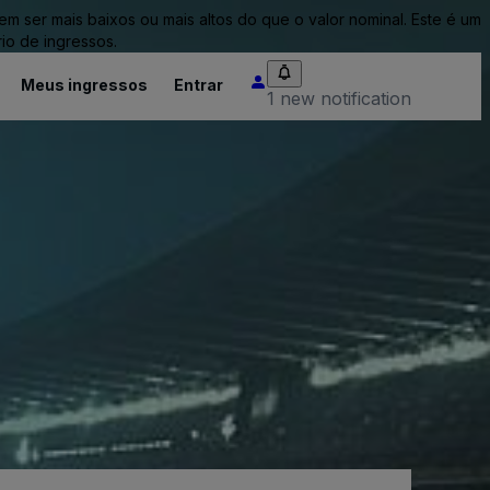
ser mais baixos ou mais altos do que o valor nominal. Este é um
io de ingressos.
Meus ingressos
Entrar
1 new notification