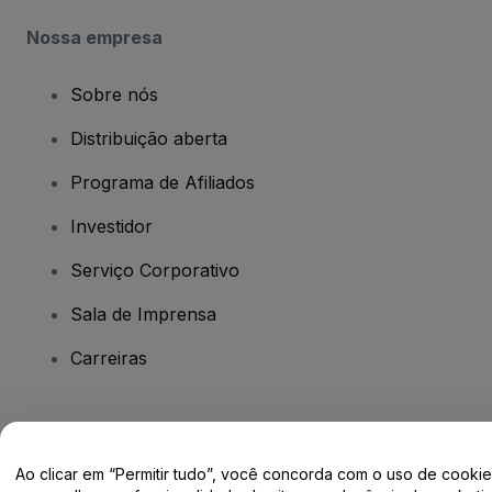
Nossa empresa
Sobre nós
Distribuição aberta
Programa de Afiliados
Investidor
Serviço Corporativo
Sala de Imprensa
Carreiras
Tem dúvidas?
Ao clicar em “Permitir tudo”, você concorda com o uso de cooki
Centro de Ajuda / Fale Conosco