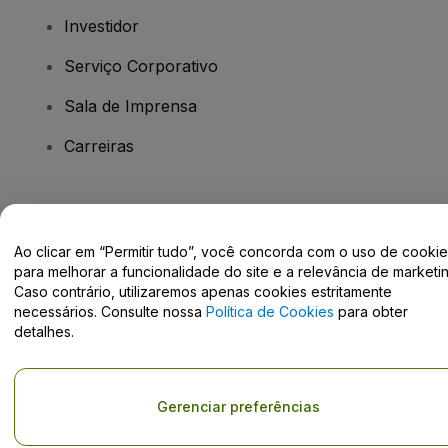
Investidor
Serviço Corporativo
Sala de Imprensa
Carreiras
Tem dúvidas?
Ao clicar em “Permitir tudo”, você concorda com o uso de cooki
Centro de Ajuda / Fale Conosco
para melhorar a funcionalidade do site e a relevância de marketin
Caso contrário, utilizaremos apenas cookies estritamente
necessários. Consulte nossa
Política de Cookies
para obter
detalhes.
Direito Autoral © viagogo GmbH 2026
Detalhes da Empresa
O uso deste site constitui aceitação dos
Termos e Condições
e da
Gerenciar preferências
Política de Privacidade
e
Política de Cookies
e
Política de
Privacidade Móvel
Não compartilhar minhas informações pessoais/Suas opções de