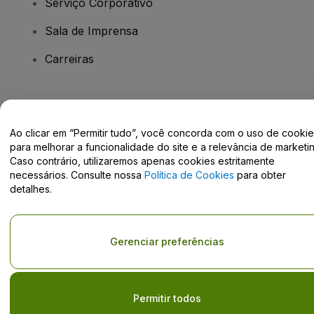
Serviço Corporativo
Sala de Imprensa
Carreiras
Tem dúvidas?
Ao clicar em “Permitir tudo”, você concorda com o uso de cooki
Centro de Ajuda / Fale Conosco
para melhorar a funcionalidade do site e a relevância de marketin
Caso contrário, utilizaremos apenas cookies estritamente
necessários. Consulte nossa
Política de Cookies
para obter
detalhes.
Direito Autoral © viagogo GmbH 2026
Detalhes da Empresa
O uso deste site constitui aceitação dos
Termos e Condições
e da
Gerenciar preferências
Política de Privacidade
e
Política de Cookies
e
Política de
Privacidade Móvel
Não compartilhar minhas informações pessoais/Suas opções de
privacidade
Permitir todos