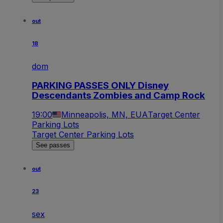
out
18
dom
PARKING PASSES ONLY Disney
Descendants Zombies and Camp Rock
19:00
Minneapolis, MN, EUA
Target Center
Parking Lots
Target Center Parking Lots
See passes
out
23
sex