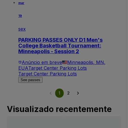
mar
19
sex
PARKING PASSES ONLY D1 Men's
College Basketball Tournament:
Minneapolis - Session 2
Anúncio em breve
Minneapolis, MN,
EUA
Target Center Parking Lots
Target Center Parking Lots
See passes
1
2
Visualizado recentemente