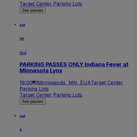
Target Center Parking Lots
See passes
set
24
qui
PARKING PASSES ONLY Indiana Fever at
Minnesota Lynx
19:00
Minneapolis, MN, EUA
Target Center
Parking Lots
Target Center Parking Lots
See passes
out
4