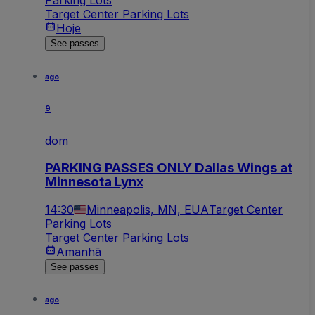
Parking Lots
Target Center Parking Lots
Hoje
See passes
ago
9
dom
PARKING PASSES ONLY Dallas Wings at
Minnesota Lynx
14:30
Minneapolis, MN, EUA
Target Center
Parking Lots
Target Center Parking Lots
Amanhã
See passes
ago