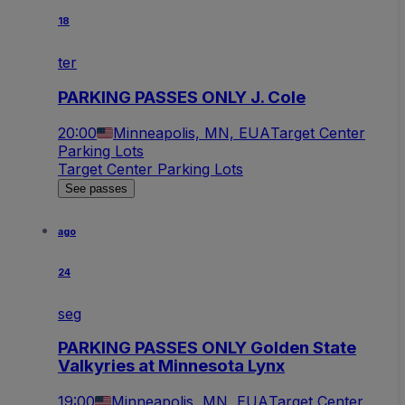
18
ter
PARKING PASSES ONLY J. Cole
20:00
Minneapolis, MN, EUA
Target Center
Parking Lots
Target Center Parking Lots
See passes
ago
24
seg
PARKING PASSES ONLY Golden State
Valkyries at Minnesota Lynx
19:00
Minneapolis, MN, EUA
Target Center