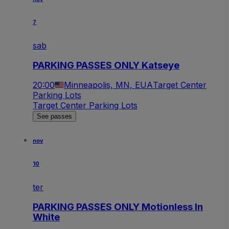
7
sab
PARKING PASSES ONLY Katseye
20:00
Minneapolis, MN, EUA
Target Center
Parking Lots
Target Center Parking Lots
See passes
nov
10
ter
PARKING PASSES ONLY Motionless In
White