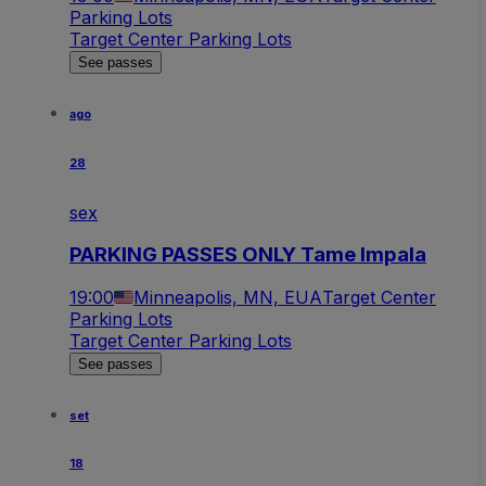
Parking Lots
Target Center Parking Lots
See passes
ago
28
sex
PARKING PASSES ONLY Tame Impala
19:00
Minneapolis, MN, EUA
Target Center
Parking Lots
Target Center Parking Lots
See passes
set
18