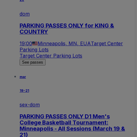
dom
PARKING PASSES ONLY for KING &
COUNTRY
19:00
Minneapolis, MN, EUA
Target Center
Parking Lots
Target Center Parking Lots
See passes
mar
19-21
sex-dom
PARKING PASSES ONLY D1 Men's
College Basketball Tournament:
Minneapolis - All Sessions (March 19 &
21)