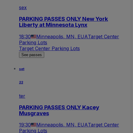
sex
PARKING PASSES ONLY New York
Liberty at Minnesota Lynx
18:30
Minneapolis, MN, EUA
Target Center
Parking Lots
Target Center Parking Lots
See passes
set
22
ter
PARKING PASSES ONLY Kacey
Musgraves
19:30
Minneapolis, MN, EUA
Target Center
Parking Lots