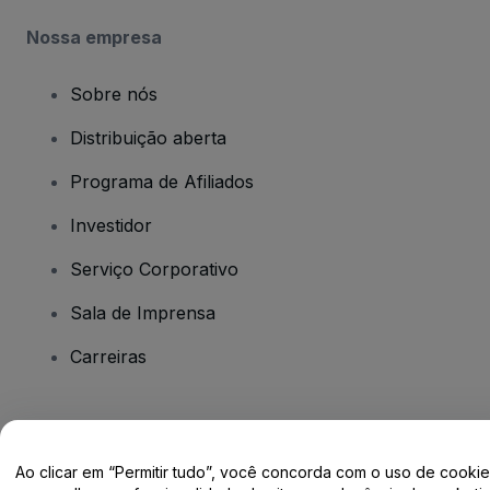
Nossa empresa
Sobre nós
Distribuição aberta
Programa de Afiliados
Investidor
Serviço Corporativo
Sala de Imprensa
Carreiras
Tem dúvidas?
Ao clicar em “Permitir tudo”, você concorda com o uso de cooki
Centro de Ajuda / Fale Conosco