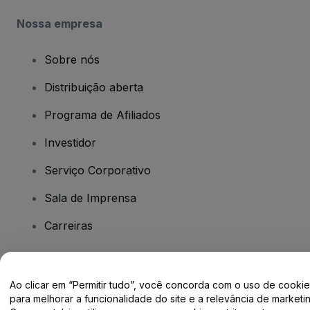
Nossa empresa
Sobre nós
Distribuição aberta
Programa de Afiliados
Investidor
Serviço Corporativo
Sala de Imprensa
Carreiras
Tem dúvidas?
Ao clicar em “Permitir tudo”, você concorda com o uso de cooki
para melhorar a funcionalidade do site e a relevância de marketin
Centro de Ajuda / Fale Conosco