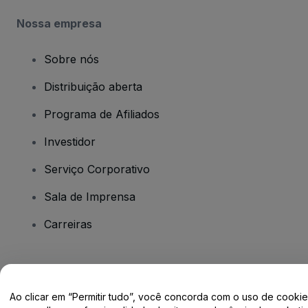
Nossa empresa
Sobre nós
Distribuição aberta
Programa de Afiliados
Investidor
Serviço Corporativo
Sala de Imprensa
Carreiras
Tem dúvidas?
Ao clicar em “Permitir tudo”, você concorda com o uso de cooki
Centro de Ajuda / Fale Conosco