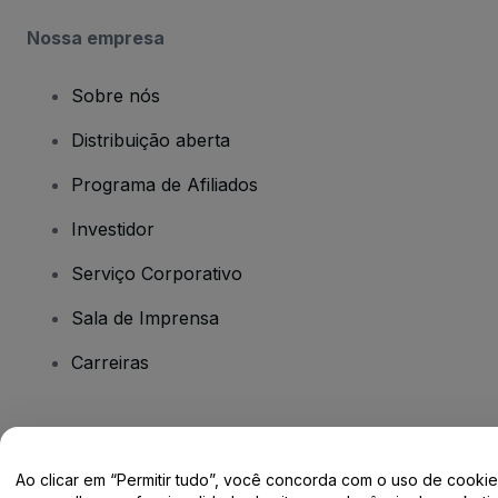
Nossa empresa
Sobre nós
Distribuição aberta
Programa de Afiliados
Investidor
Serviço Corporativo
Sala de Imprensa
Carreiras
Tem dúvidas?
Ao clicar em “Permitir tudo”, você concorda com o uso de cooki
Centro de Ajuda / Fale Conosco