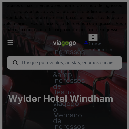
Somos o maior mercado secundário do mundo de ingressos
para eventos ao vivo. Os preços são definidos pelos
vendedores e podem ser mais baixos ou mais altos do que o
valor nominal. Este é um serviço de revenda de ingressos. Você
não está comprando de um provedor primário de ingressos.
1 new
notification
Ingressos
-
Show,
Esporte
&amp;
Ingressos
de
Teatro
Wylder Hotel Windham
|
viagogo
o
Mercado
de
Ingressos