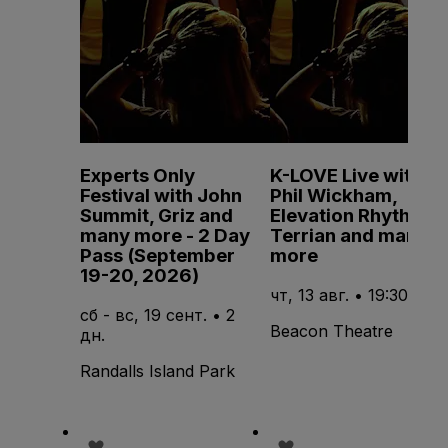
Experts Only
K-LOVE Live with
Festival with John
Phil Wickham,
Summit, Griz and
Elevation Rhythm,
many more - 2 Day
Terrian and many
Pass (September
more
19-20, 2026)
чт, 13 авг. • 19:30
сб - вс, 19 сент. • 2
Beacon Theatre
дн.
Randalls Island Park