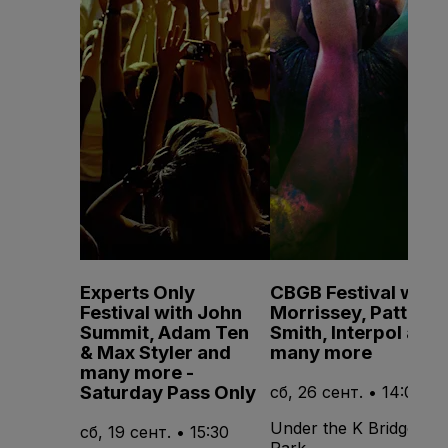
Experts Only
CBGB Festival with
Festival with John
Morrissey, Patti
Summit, Adam Ten
Smith, Interpol and
& Max Styler and
many more
many more -
Saturday Pass Only
сб, 26 сент. • 14:00
Under the K Bridge
сб, 19 сент. • 15:30
Park