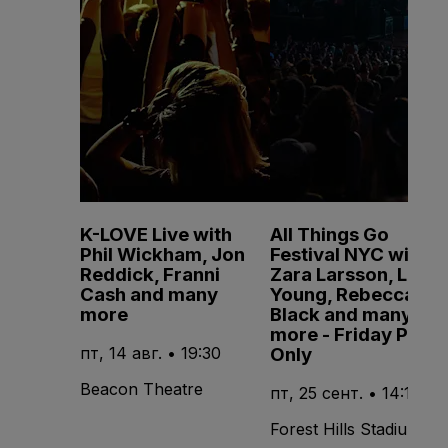
K-LOVE Live with
All Things Go
Phil Wickham, Jon
Festival NYC with
Reddick, Franni
Zara Larsson, Lola
Cash and many
Young, Rebecca
more
Black and many
more - Friday Pass
Only
пт, 14 авг. • 19:30
Beacon Theatre
пт, 25 сент. • 14:15
Forest Hills Stadium