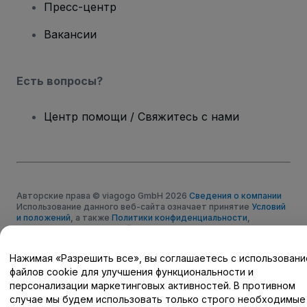
Пресс-центр
Вакансии
Есть вопросы?
Центр помощи / Свяжитесь с нами
Авторские права © viagogo GmbH 2026
Сведения о компании
Использование данного веб-сайта означает принятие
Условий
и положений
, а также
Политики конфиденциальности
,
Политики в отношении файлов cookie
, и
Политики
конфиденциальности для мобильных устройств
Не передавайте мою личную информацию третьим лицам/Ваши
Нажимая «Разрешить все», вы соглашаетесь с использован
настройки конфиденциальности
файлов cookie для улучшения функциональности и
персонализации маркетинговых активностей. В противном
случае мы будем использовать только строго необходимые