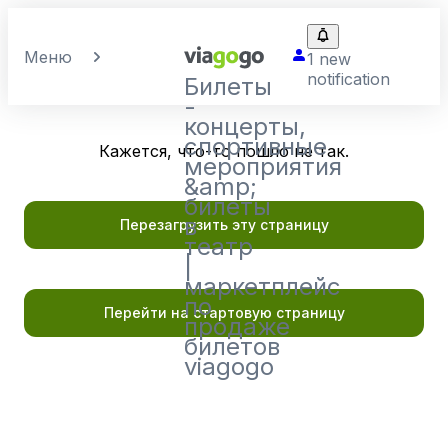
Меню
1 new
notification
Билеты
-
концерты,
спортивные
Кажется, что-то пошло не так.
мероприятия
&amp;
билеты
в
Перезагрузить эту страницу
театр
|
маркетплейс
по
Перейти на стартовую страницу
продаже
билетов
viagogo