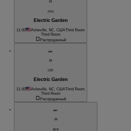
21
птн
Electric Garden
11:00
Asheville, NC, США
Third Room
Third Room
Распроданный
авг.
22
сбт
Electric Garden
11:00
Asheville, NC, США
Third Room
Third Room
Распроданный
авг.
23
вск