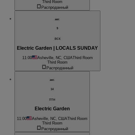
Third Room
Распроданный
авг.
9
вск
Electric Garden | LOCALS SUNDAY
11:00
Asheville, NC, США
Third Room
Third Room
Распроданный
авг.
14
птн
Electric Garden
11:00
Asheville, NC, США
Third Room
Third Room
Распроданный