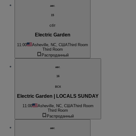
авг.
15
сбт
Electric Garden
11:00
Asheville, NC, США
Third Room
Third Room
Распроданный
авг.
16
вск
Electric Garden | LOCALS SUNDAY
11:00
Asheville, NC, США
Third Room
Third Room
Распроданный
авг.