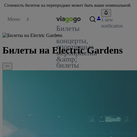
Стоимость билетов на перепродаже может быть выше номинальной.
Меню
1 new
notification
Билеты
-
концерты,
спортивные
Билеты на Electric Gardens
мероприятия
&amp;
билеты
в театр
|
маркетплейс
по
продаже
билетов
viagogo