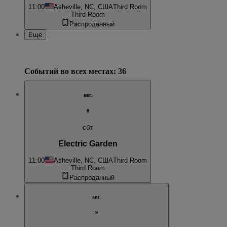
11:00
Asheville, NC, США
Third Room
Third Room
Распроданный
Еще
Событий во всех местах: 36
авг.
8
сбт
Electric Garden
11:00
Asheville, NC, США
Third Room
Third Room
Распроданный
авг.
9