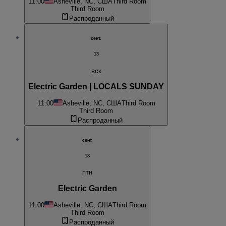
11:00
Asheville, NC, США
Third Room
Third Room
Распроданный
сент.
13
вск
Electric Garden | LOCALS SUNDAY
11:00
Asheville, NC, США
Third Room
Third Room
Распроданный
сент.
18
птн
Electric Garden
11:00
Asheville, NC, США
Third Room
Third Room
Распроданный