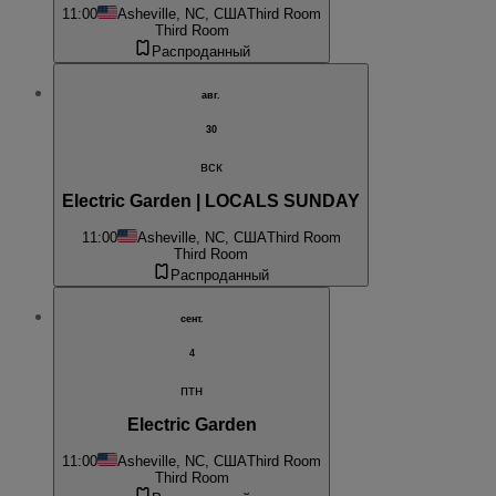
11:00
Asheville, NC, США
Third Room
Third Room
Распроданный
авг.
30
вск
Electric Garden | LOCALS SUNDAY
11:00
Asheville, NC, США
Third Room
Third Room
Распроданный
сент.
4
птн
Electric Garden
11:00
Asheville, NC, США
Third Room
Third Room