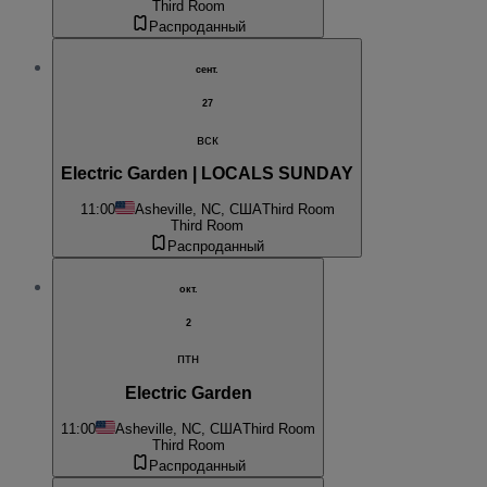
Third Room
Распроданный
сент.
27
вск
Electric Garden | LOCALS SUNDAY
11:00
Asheville, NC, США
Third Room
Third Room
Распроданный
окт.
2
птн
Electric Garden
11:00
Asheville, NC, США
Third Room
Third Room
Распроданный