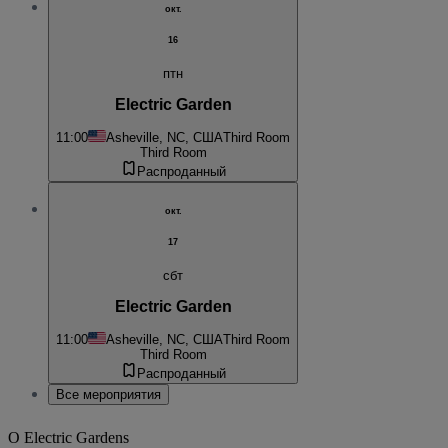
окт.
16
птн
Electric Garden
11:00
Asheville, NC, США
Third Room
Third Room
Распроданный
окт.
17
сбт
Electric Garden
11:00
Asheville, NC, США
Third Room
Third Room
Распроданный
Все мероприятия
О
Electric Gardens