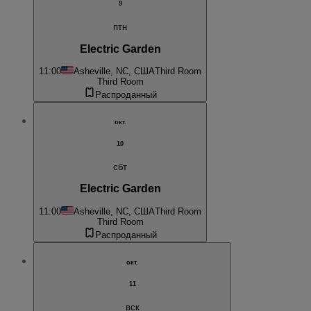
9
птн
Electric Garden
11:00
Asheville, NC, США
Third Room
Third Room
Распроданный
окт.
10
сбт
Electric Garden
11:00
Asheville, NC, США
Third Room
Third Room
Распроданный
окт.
11
вск