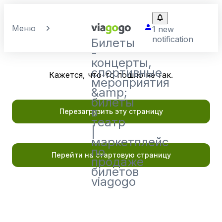
Меню
1 new
notification
Билеты
-
концерты,
спортивные
Кажется, что-то пошло не так.
мероприятия
&amp;
билеты
в
Перезагрузить эту страницу
театр
|
маркетплейс
по
Перейти на стартовую страницу
продаже
билетов
viagogo