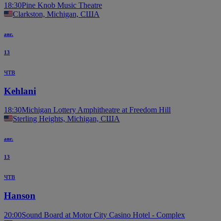
18:30
Pine Knob Music Theatre
Clarkston, Michigan, США
авг.
13
чтв
Kehlani
18:30
Michigan Lottery Amphitheatre at Freedom Hill
Sterling Heights, Michigan, США
авг.
13
чтв
Hanson
20:00
Sound Board at Motor City Casino Hotel - Complex