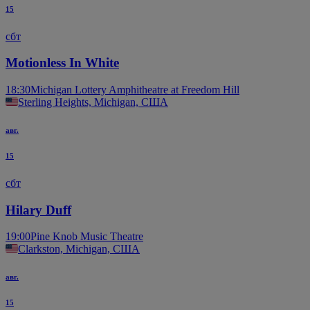
15
сбт
Motionless In White
18:30
Michigan Lottery Amphitheatre at Freedom Hill
Sterling Heights, Michigan, США
авг.
15
сбт
Hilary Duff
19:00
Pine Knob Music Theatre
Clarkston, Michigan, США
авг.
15