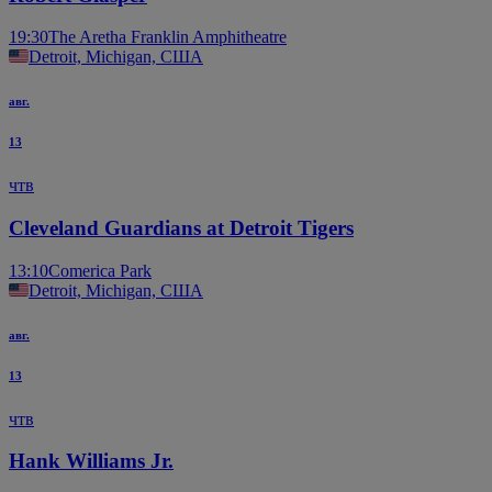
19:30
The Aretha Franklin Amphitheatre
Detroit, Michigan, США
авг.
13
чтв
Cleveland Guardians at Detroit Tigers
13:10
Comerica Park
Detroit, Michigan, США
авг.
13
чтв
Hank Williams Jr.