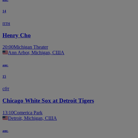
14
птн
Henry Cho
20:00
Michigan Theater
Ann Arbor, Michigan, США
авг.
15
сбт
Chicago White Sox at Detroit Tigers
13:10
Comerica Park
Detroit, Michigan, США
авг.