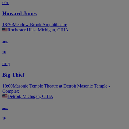
сбт
Howard Jones
18:30
Meadow Brook Amphitheatre
Rochester Hills, Michigan, США
авг.
10
пнд
Big Thief
18:00
Masonic Temple Theatre at Detroit Masonic Temple -
Complex
Detroit, Michigan, США
авг.
10