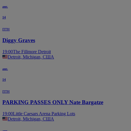
авг.
14
птн
Diggy Graves
19:00
The Fillmore Detroit
Detroit, Michigan, США
авг.
14
птн
PARKING PASSES ONLY Nate Bargatze
19:00
Little Caesars Arena Parking Lots
Detroit, Michigan, США
авг.