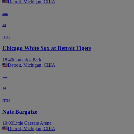
Detroit, Michigan, США
авг.
14
птн
Chicago White Sox at Detroit Tigers
18:40
Comerica Park
Detroit, Michigan, США
авг.
14
птн
Nate Bargatze
19:00
Little Caesars Arena
Detroit, Michigan, США