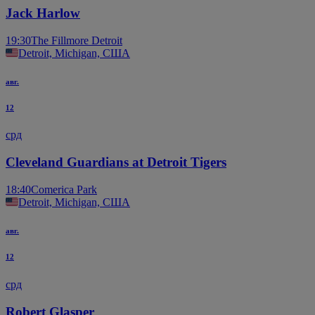
Jack Harlow
19:30
The Fillmore Detroit
Detroit, Michigan, США
авг.
12
срд
Cleveland Guardians at Detroit Tigers
18:40
Comerica Park
Detroit, Michigan, США
авг.
12
срд
Robert Glasper