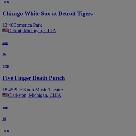
вск
Chicago White Sox at Detroit Tigers
13:40
Comerica Park
Detroit, Michigan, США
авг.
16
вск
Five Finger Death Punch
18:45
Pine Knob Music Theatre
Clarkston, Michigan, США
авг.
16
вск