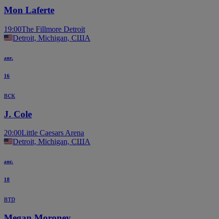
Mon Laferte
19:00
The Fillmore Detroit
Detroit, Michigan, США
авг.
16
вск
J. Cole
20:00
Little Caesars Arena
Detroit, Michigan, США
авг.
18
втр
Megan Moroney