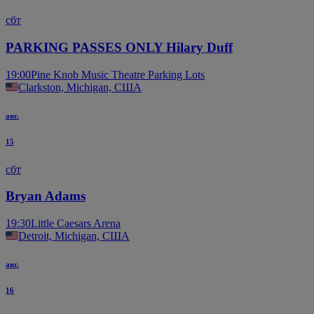
сбт
PARKING PASSES ONLY Hilary Duff
19:00
Pine Knob Music Theatre Parking Lots
Clarkston, Michigan, США
авг.
15
сбт
Bryan Adams
19:30
Little Caesars Arena
Detroit, Michigan, США
авг.
16