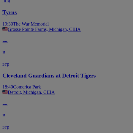
пнд
Tyrus
19:30
The War Memorial
Grosse Pointe Farms, Michigan, США
авг.
11
втр
Cleveland Guardians at Detroit Tigers
18:40
Comerica Park
Detroit, Michigan, США
авг.
11
втр