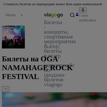
Стоимость билетов на перепродаже может быть выше номинальной.
Меню
1 new
notification
Билеты
-
концерты,
спортивные
мероприятия
&amp;
билеты
в театр
Билеты на OGA
|
маркетплейс
NAMAHAGE ROCK
по
продаже
FESTIVAL
билетов
viagogo