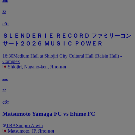
авг.
22
сбт
ＳＬＥＮＤＥＲＩＥ ＲＥＣＯＲＤ ファミリーコン
サート２０２６ ＭＵＳＩＣ ＰＯＷＥＲ
16:30
Medium Hall at Shiojiri City Cultural Hall (Raisin Hall) -
Complex
Shiojiri, Nagano-ken, Япония
авг.
22
сбт
Matsumoto Yamaga FC vs Ehime FC
TBA
Sunpro Alwin
Matsumoto, JP, Япония