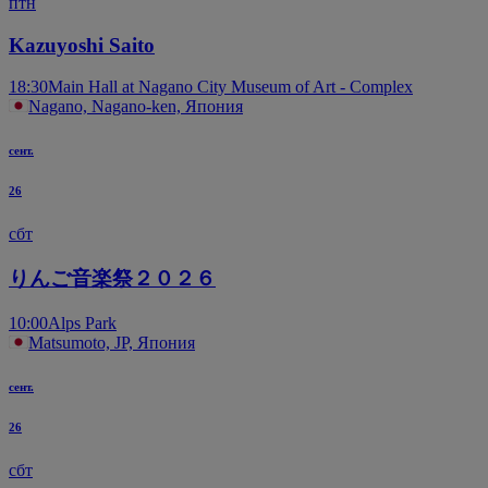
птн
Kazuyoshi Saito
18:30
Main Hall at Nagano City Museum of Art - Complex
Nagano, Nagano-ken, Япония
сент.
26
сбт
りんご音楽祭２０２６
10:00
Alps Park
Matsumoto, JP, Япония
сент.
26
сбт