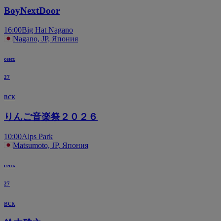
BoyNextDoor
16:00
Big Hat Nagano
Nagano, JP, Япония
сент.
27
вск
りんご音楽祭２０２６
10:00
Alps Park
Matsumoto, JP, Япония
сент.
27
вск