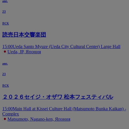
авг.
23
вск
読売日本交響楽団
15:00
Ueda Santo Myuze (Ueda City Cultural Center) Large Hall
Ueda, JP, Япония
авг.
23
вск
２０２６セイジ・オザワ 松本フェスティバル
15:00
Main Hall at Kissei Culture Hall (Matsumoto Bunka Kaikan) -
Complex
Matsumoto, Nagano-ken, Япония