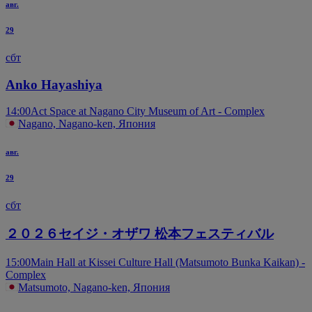
авг.
29
сбт
Anko Hayashiya
14:00
Act Space at Nagano City Museum of Art - Complex
Nagano, Nagano-ken, Япония
авг.
29
сбт
２０２６セイジ・オザワ 松本フェスティバル
15:00
Main Hall at Kissei Culture Hall (Matsumoto Bunka Kaikan) -
Complex
Matsumoto, Nagano-ken, Япония