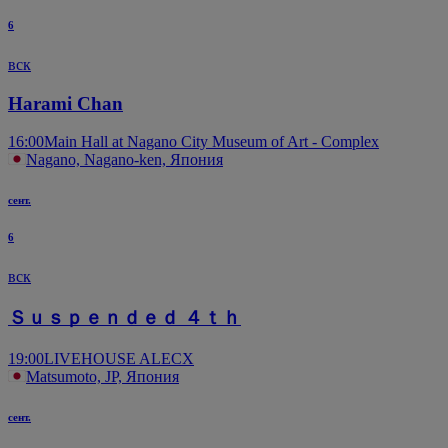
6
вск
Harami Chan
16:00
Main Hall at Nagano City Museum of Art - Complex
Nagano, Nagano-ken, Япония
сент.
6
вск
Ｓｕｓｐｅｎｄｅｄ ４ｔｈ
19:00
LIVEHOUSE ALECX
Matsumoto, JP, Япония
сент.