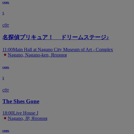
сент.
5
сбт
名探偵プリキュア！ ドリームステージ♪
11:00
Main Hall at Nagano City Museum of Art - Complex
Nagano, Nagano-ken, Япония
сент.
5
сбт
The Shes Gone
18:00
Live House J
Nagano, JP, Япония
сент.