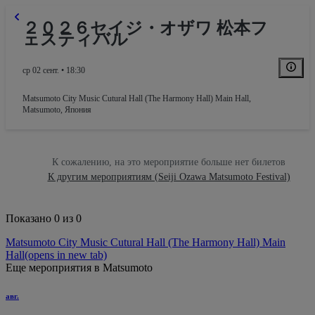
２０２６セイジ・オザワ 松本フ
ェスティバル
ср 02 сент. • 18:30
Matsumoto City Music Cutural Hall (The Harmony Hall) Main Hall
,
Matsumoto, Япония
К сожалению, на это мероприятие больше нет билетов
К другим мероприятиям (Seiji Ozawa Matsumoto Festival)
Показано 0 из 0
Matsumoto City Music Cutural Hall (The Harmony Hall) Main
Hall
(opens in new tab)
Еще мероприятия в Matsumoto
авг.