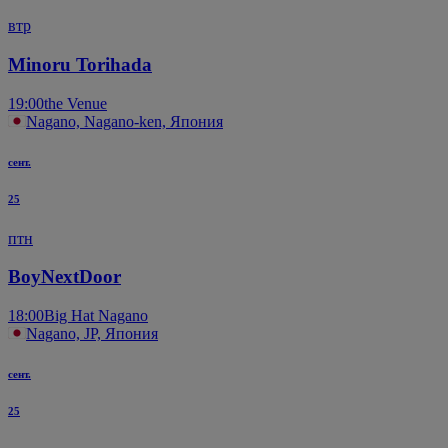
втр
Minoru Torihada
19:00
the Venue
Nagano, Nagano-ken, Япония
сент.
25
птн
BoyNextDoor
18:00
Big Hat Nagano
Nagano, JP, Япония
сент.
25