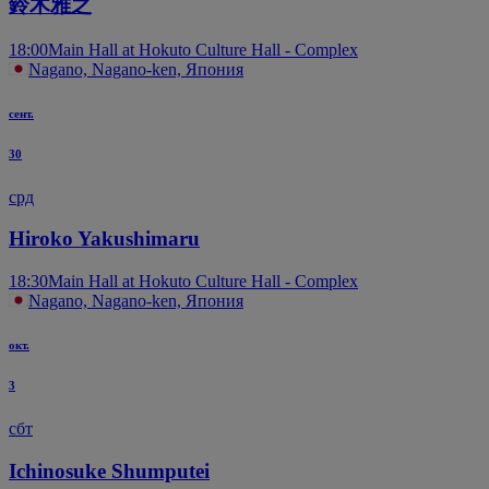
鈴木雅之
18:00
Main Hall at Hokuto Culture Hall - Complex
Nagano, Nagano-ken, Япония
сент.
30
срд
Hiroko Yakushimaru
18:30
Main Hall at Hokuto Culture Hall - Complex
Nagano, Nagano-ken, Япония
окт.
3
сбт
Ichinosuke Shumputei