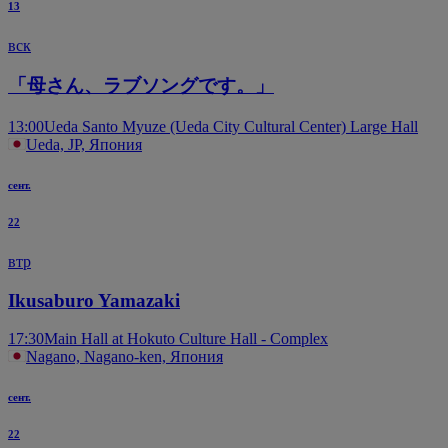
13
вск
「母さん、ラブソングです。」
13:00
Ueda Santo Myuze (Ueda City Cultural Center) Large Hall
Ueda, JP, Япония
сент.
22
втр
Ikusaburo Yamazaki
17:30
Main Hall at Hokuto Culture Hall - Complex
Nagano, Nagano-ken, Япония
сент.
22