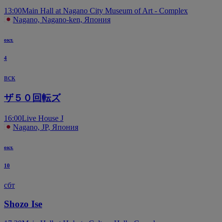
13:00
Main Hall at Nagano City Museum of Art - Complex
Nagano, Nagano-ken, Япония
окт.
4
вск
ザ５０回転ズ
16:00
Live House J
Nagano, JP, Япония
окт.
10
сбт
Shozo Ise