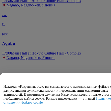
17:30
Main Hall at Hokuto Culture Hall - Complex
Nagano, Nagano-ken, Япония
окт.
11
вск
Ayaka
17:00
Main Hall at Hokuto Culture Hall - Complex
Nagano, Nagano-ken, Япония
Нажимая «Разрешить все», вы соглашаетесь с использованием файлов 
для улучшения функциональности и персонализации маркетинговых
активностей. В противном случае мы будем использовать только строг
необходимые файлы cookie. Больше информации — в нашей
Политике
отношении файлов cookie
.