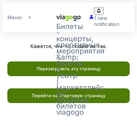
Меню
1 new
notification
Билеты
-
концерты,
спортивные
Кажется, что-то пошло не так.
мероприятия
&amp;
билеты
в
Перезагрузить эту страницу
театр
|
маркетплейс
по
Перейти на стартовую страницу
продаже
билетов
viagogo