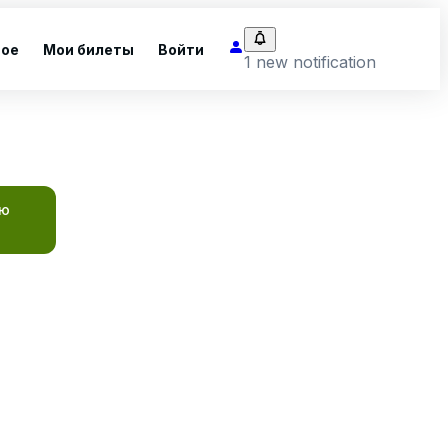
ное
Мои билеты
Войти
1 new notification
ую