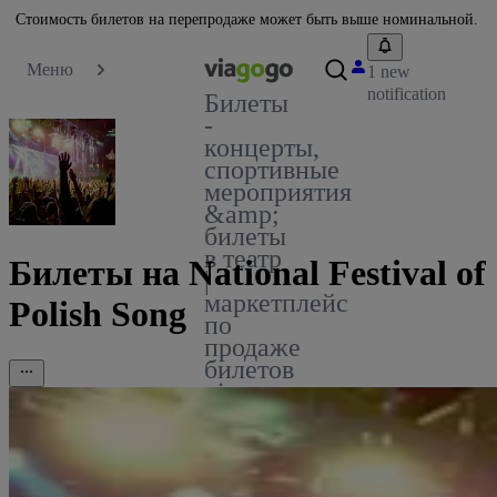
Стоимость билетов на перепродаже может быть выше номинальной.
Меню
1 new
notification
Билеты
-
концерты,
спортивные
мероприятия
&amp;
билеты
в театр
Билеты на National Festival of
|
маркетплейс
Polish Song
по
продаже
билетов
viagogo