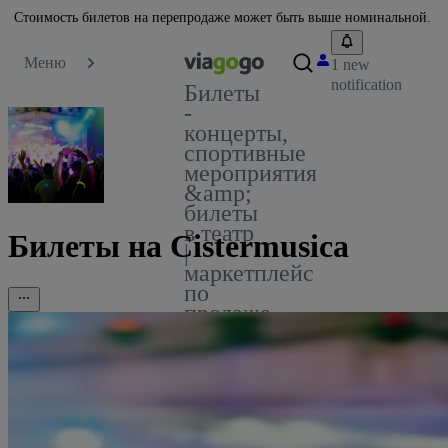
Стоимость билетов на перепродаже может быть выше номинальной.
Меню
1 new
notification
Билеты
-
концерты,
спортивные
мероприятия
&amp;
билеты
в театр
Билеты на Cistermusica
|
маркетплейс
по
продаже
билетов
viagogo