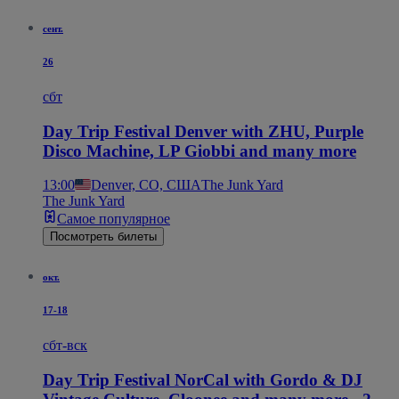
сент.
26
сбт
Day Trip Festival Denver with ZHU, Purple
Disco Machine, LP Giobbi and many more
13:00
Denver, CO, США
The Junk Yard
The Junk Yard
Самое популярное
Посмотреть билеты
окт.
17-18
сбт-вск
Day Trip Festival NorCal with Gordo & DJ