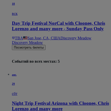
18
вск
Day Trip Festival NorCal with Cloonee, Chris
Lorenzo and many more - Sunday Pass Only
TBA
San Jose, CA, США
Discovery Meadow
Discovery Meadow
Посмотреть билеты
Событий во всех местах: 5
авг.
29
сбт
Night Trip Festival Arizona with Cloonee, Chris
Lorenzo and many more