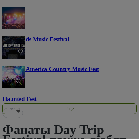
Lost Lands Music Festival
121
Voices of America Country Music Fest
37
Haunted Fest
Еще
60
Фанаты Day Trip