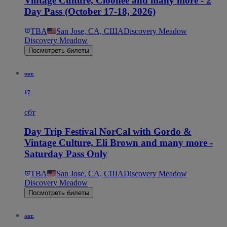
Vintage Culture, Cloonee and many more - 2
Day Pass (October 17-18, 2026)
TBA
San Jose, CA, США
Discovery Meadow
Discovery Meadow
Посмотреть билеты
окт.
17
сбт
Day Trip Festival NorCal with Gordo &
Vintage Culture, Eli Brown and many more -
Saturday Pass Only
TBA
San Jose, CA, США
Discovery Meadow
Discovery Meadow
Посмотреть билеты
окт.