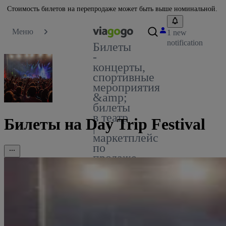
Стоимость билетов на перепродаже может быть выше номинальной.
Меню
1 new
notification
Билеты
-
концерты,
спортивные
мероприятия
&amp;
билеты
в театр
Билеты на Day Trip Festival
|
маркетплейс
по
продаже
билетов
viagogo