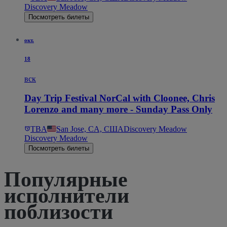
Discovery Meadow
Посмотреть билеты
окт.
18
вск
Day Trip Festival NorCal with Cloonee, Chris
Lorenzo and many more - Sunday Pass Only
TBA
San Jose, CA, США
Discovery Meadow
Discovery Meadow
Посмотреть билеты
Популярные
исполнители
поблизости