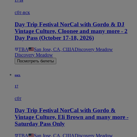
17-18
сбт-вск
Day Trip Festival NorCal with Gordo & DJ
Vintage Culture, Cloonee and many more - 2
Day Pass (October 17-18, 2026)
TBA
San Jose, CA, США
Discovery Meadow
Discovery Meadow
Посмотреть билеты
окт.
17
сбт
Day Trip Festival NorCal with Gordo &
Vintage Culture, Eli Brown and many more -
Saturday Pass Only
TBA
San Jose, CA, США
Discovery Meadow