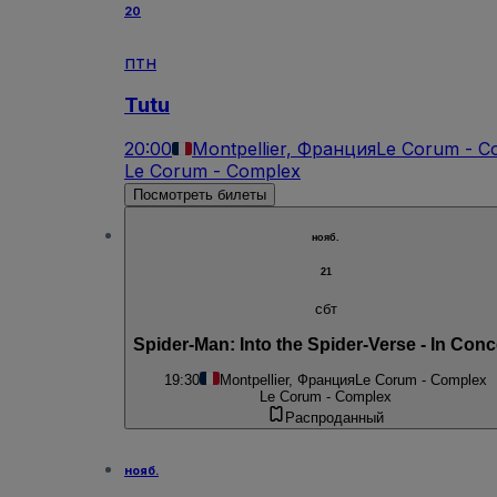
20
птн
Tutu
20:00
Montpellier, Франция
Le Corum - C
Le Corum - Complex
Посмотреть билеты
нояб.
21
сбт
Spider-Man: Into the Spider-Verse - In Conc
19:30
Montpellier, Франция
Le Corum - Complex
Le Corum - Complex
Распроданный
нояб.