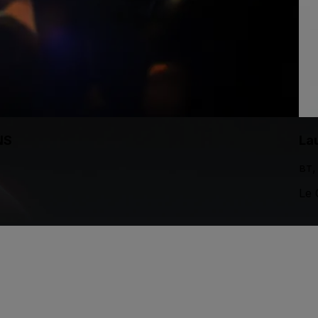
NS
La
вт,
Le 