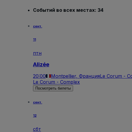
Событий во всех местах: 34
сент.
11
птн
Alizée
20:00
Montpellier, Франция
Le Corum - C
Le Corum - Complex
Посмотреть билеты
сент.
12
сбт