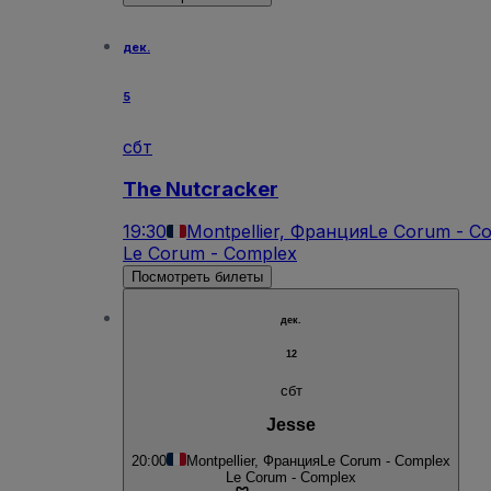
дек.
5
сбт
The Nutcracker
19:30
Montpellier, Франция
Le Corum - C
Le Corum - Complex
Посмотреть билеты
дек.
12
сбт
Jesse
20:00
Montpellier, Франция
Le Corum - Complex
Le Corum - Complex