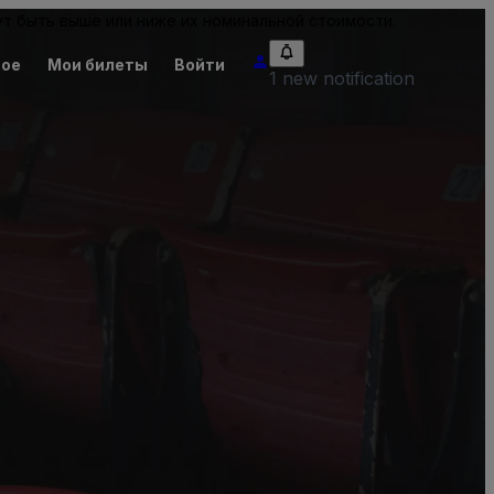
т быть выше или ниже их номинальной стоимости.
ное
Мои билеты
Войти
1 new notification