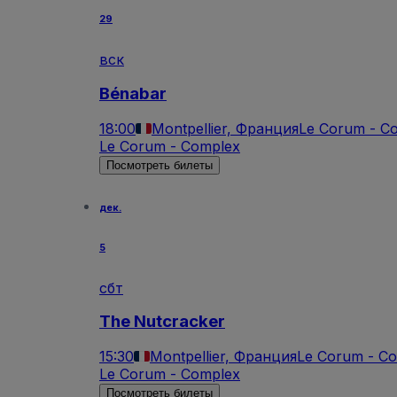
29
вск
Bénabar
18:00
Montpellier, Франция
Le Corum - C
Le Corum - Complex
Посмотреть билеты
дек.
5
сбт
The Nutcracker
15:30
Montpellier, Франция
Le Corum - C
Le Corum - Complex
Посмотреть билеты