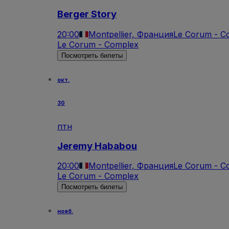
Berger Story
20:00
Montpellier, Франция
Le Corum - C
Le Corum - Complex
Посмотреть билеты
окт.
30
птн
Jeremy Hababou
20:00
Montpellier, Франция
Le Corum - C
Le Corum - Complex
Посмотреть билеты
нояб.