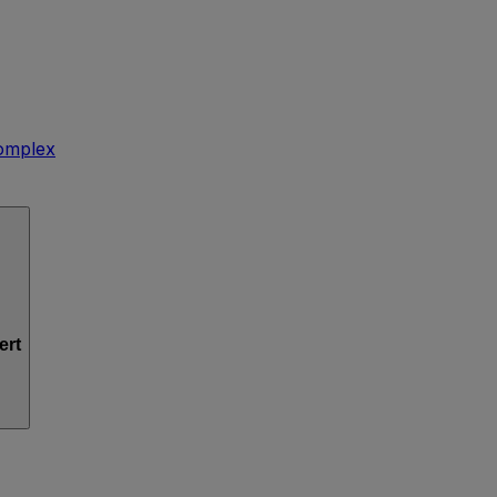
omplex
ert