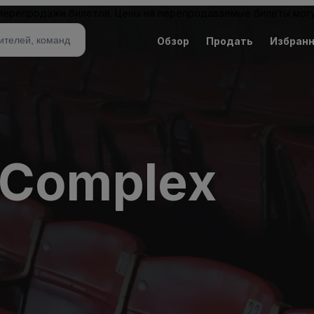
 перепродажи билетов. Цены на перепродаваемые билеты могу
Обзор
Продать
Избран
 Complex