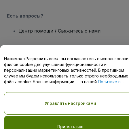
Есть вопросы?
Центр помощи / Свяжитесь с нами
Нажимая «Разрешить все», вы соглашаетесь с использован
Авторские права © viagogo GmbH 2026
Сведения о компании
файлов cookie для улучшения функциональности и
Использование данного веб-сайта означает принятие
Условий
персонализации маркетинговых активностей. В противном
и положений
, а также
Политики конфиденциальности
,
случае мы будем использовать только строго необходимые
Политики в отношении файлов cookie
, и
Политики
файлы cookie. Больше информации — в нашей
Политике в
конфиденциальности для мобильных устройств
отношении файлов cookie
.
Не передавайте мою личную информацию третьим лицам/Ваши
настройки конфиденциальности
Управлять настройками
Принять все