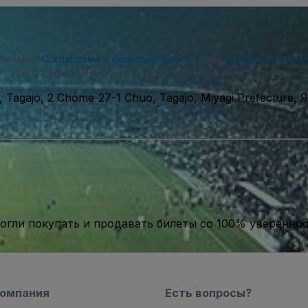
ете наше
Соглашение с пользователем
и нашу
Политику конфи
сообщения и можете отказаться от них в любое время.
 Tagajo, 2 Chome-27-1 Chuo, Tagajo, Miyagi Prefecture, 
гли покупать и продавать билеты со 100% уверенно
компания
Есть вопросы?