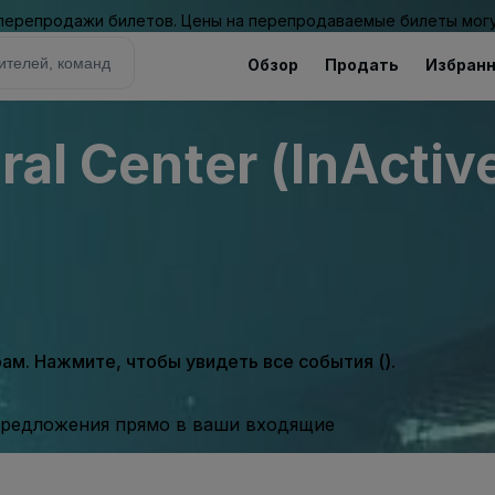
 перепродажи билетов. Цены на перепродаваемые билеты могу
Обзор
Продать
Избран
ral Center (InActiv
м. Нажмите, чтобы увидеть все события ().
предложения прямо в ваши входящие