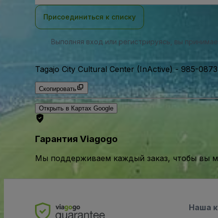
почты
Присоединиться к списку
Выполняя вход или регистрируясь, вы принима
Tagajo City Cultural Center (InActive)
-
985-0873,
Скопировать
Открыть в Картах Google
Гарантия Viagogo
Мы поддерживаем каждый заказ, чтобы вы мо
Наша 