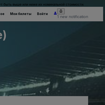
т быть выше или ниже их номинальной стоимости.
ное
Мои билеты
Войти
1 new notification
e)