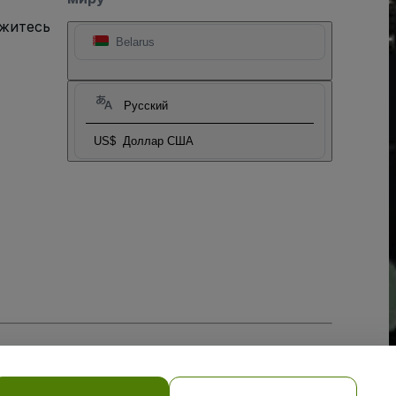
яжитесь
Belarus
Русский
US$
Доллар США
тношении файлов cookie
, и
Политики конфиденциальности