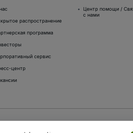
нас
Центр помощи / Св
с нами
крытое распространение
ртнерская программа
нвесторы
рпоративный сервис
есс-центр
кансии
ии
вий и положений
, а также
Политики конфиденциальности
,
Политики в о