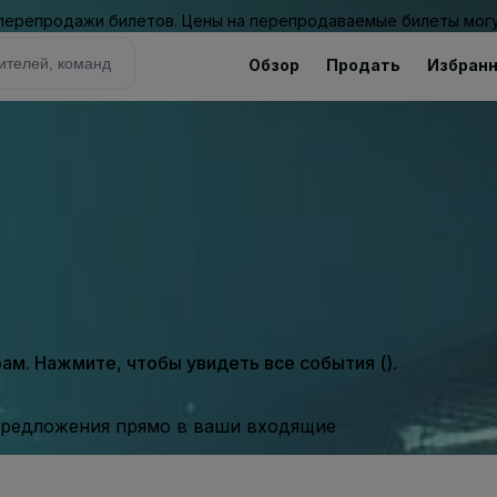
 перепродажи билетов. Цены на перепродаваемые билеты могу
Обзор
Продать
Избран
м. Нажмите, чтобы увидеть все события ().
предложения прямо в ваши входящие