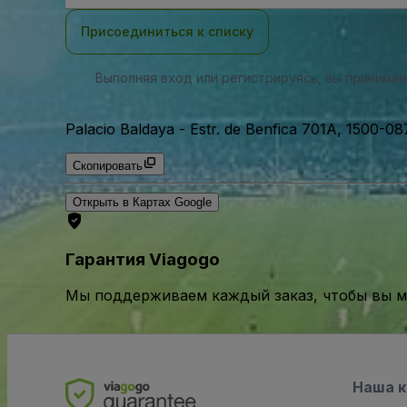
почты
Присоединиться к списку
Выполняя вход или регистрируясь, вы принима
Palacio Baldaya
-
Estr. de Benfica 701A, 1500-08
Скопировать
Открыть в Картах Google
Гарантия Viagogo
Мы поддерживаем каждый заказ, чтобы вы мо
Наша 