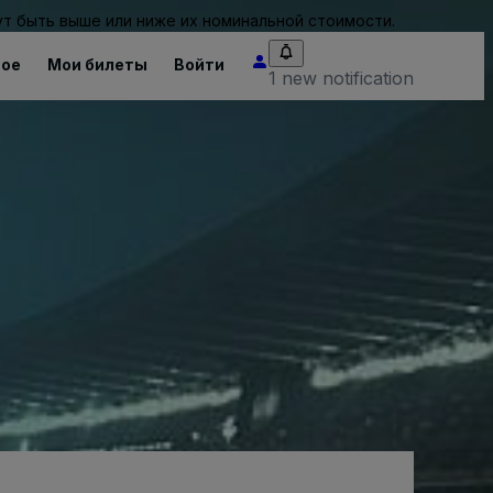
т быть выше или ниже их номинальной стоимости.
ное
Мои билеты
Войти
1 new notification