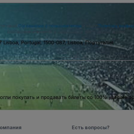
ете наше
Соглашение с пользователем
и нашу
Политику конфи
сообщения и можете отказаться от них в любое время.
7 Lisboa, Portugal, 1500-087, Lisboa, Португалия
гли покупать и продавать билеты со 100% уверенно
компания
Есть вопросы?