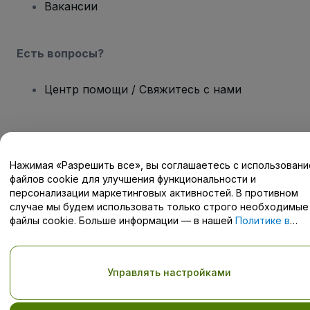
Вакансии
Есть вопросы?
Центр помощи / Свяжитесь с нами
Нажимая «Разрешить все», вы соглашаетесь с использован
Авторские права © viagogo GmbH 2026
Сведения о компании
файлов cookie для улучшения функциональности и
Использование данного веб-сайта означает принятие
Условий
и положений
, а также
Политики конфиденциальности
,
персонализации маркетинговых активностей. В противном
Политики в отношении файлов cookie
, и
Политики
случае мы будем использовать только строго необходимые
конфиденциальности для мобильных устройств
файлы cookie. Больше информации — в нашей
Политике в
Не передавайте мою личную информацию третьим лицам/Ваши
отношении файлов cookie
.
настройки конфиденциальности
Управлять настройками