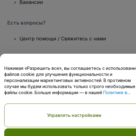
Вакансии
Есть вопросы?
Центр помощи / Свяжитесь с нами
Нажимая «Разрешить все», вы соглашаетесь с использован
Авторские права © viagogo GmbH 2026
Сведения о компании
файлов cookie для улучшения функциональности и
Использование данного веб-сайта означает принятие
Условий
персонализации маркетинговых активностей. В противном
и положений
, а также
Политики конфиденциальности
,
случае мы будем использовать только строго необходимые
Политики в отношении файлов cookie
, и
Политики
файлы cookie. Больше информации — в нашей
Политике в
конфиденциальности для мобильных устройств
отношении файлов cookie
.
Не передавайте мою личную информацию третьим лицам/Ваши
настройки конфиденциальности
Управлять настройками