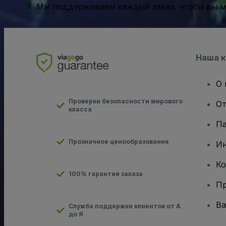
Мы поддерживаем каждый заказ, чтобы вы мо
Наша 
О 
Проверки безопасности мирового
От
класса
Па
Прозначное ценообразование
И
Ко
100% гарантия заказа
Пр
Ва
Служба поддержки клиентов от А
до Я