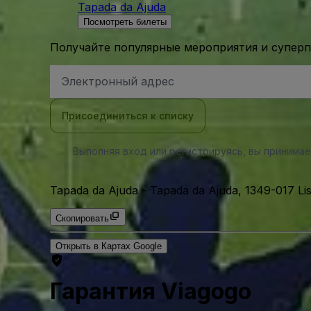
Tapada da Ajuda
Посмотреть билеты
Получайте популярные мероприятия и супер
Адрес
электронной
почты
Присоединиться к списку
Выполняя вход или регистрируясь, вы принима
Tapada da Ajuda
-
Tapada da Ajuda, 1349-017 Li
Скопировать
Открыть в Картах Google
Гарантия Viagogo