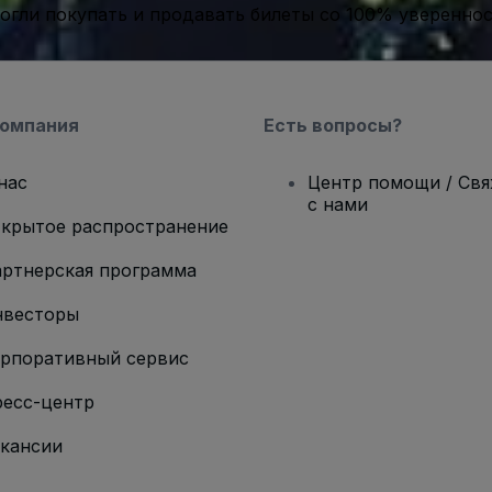
гли покупать и продавать билеты со 100% уверенно
компания
Есть вопросы?
нас
Центр помощи / Св
с нами
крытое распространение
ртнерская программа
нвесторы
рпоративный сервис
есс-центр
кансии