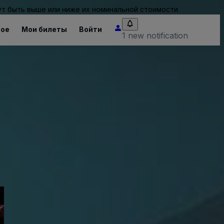
т быть выше или ниже их номинальной стоимости.
ное
Мои билеты
Войти
1 new notification