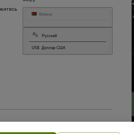
яжитесь
Belarus
Русский
US$
Доллар США
тношении файлов cookie
, и
Политики конфиденциальности