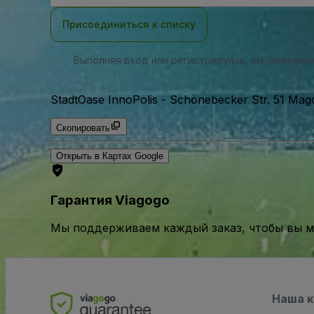
почты
Присоединиться к списку
Выполняя вход или регистрируясь, вы принима
StadtOase InnoPolis
-
Schönebecker Str. 51 Mag
Скопировать
Открыть в Картах Google
Гарантия Viagogo
Мы поддерживаем каждый заказ, чтобы вы мо
Наша 