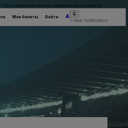
т быть выше или ниже их номинальной стоимости.
ное
Мои билеты
Войти
1 new notification