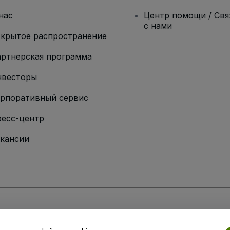
нас
Центр помощи / Св
с нами
крытое распространение
ртнерская программа
нвесторы
рпоративный сервис
есс-центр
кансии
ии
вий и положений
, а также
Политики конфиденциальности
,
Политики в о