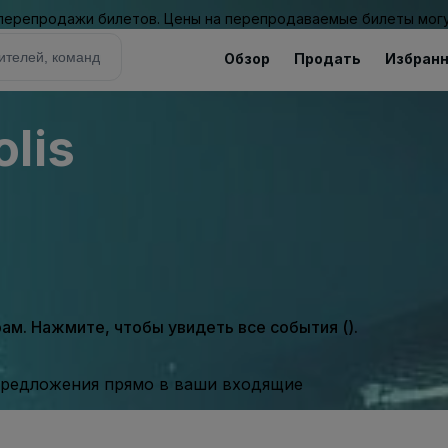
 перепродажи билетов. Цены на перепродаваемые билеты могу
Обзор
Продать
Избран
lis
м. Нажмите, чтобы увидеть все события ().
предложения прямо в ваши входящие