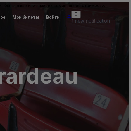
т быть выше или ниже их номинальной стоимости.
ное
Мои билеты
Войти
1 new notification
rardeau