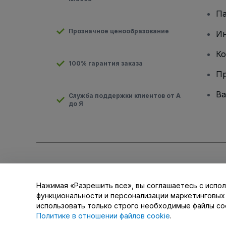
Па
Прозначное ценообразование
И
Ко
100% гарантия заказа
Пр
Ва
Служба поддержки клиентов от А
до Я
Авторские права © viagogo GmbH 2026
Сведения о компан
Использование данного веб-сайта означает принятие
Усло
для мобильных устройств
Нажимая «Разрешить все», вы соглашаетесь с испол
Не передавайте мою личную информацию третьим лицам/В
функциональности и персонализации маркетинговых
использовать только строго необходимые файлы co
Политике в отношении файлов cookie
.