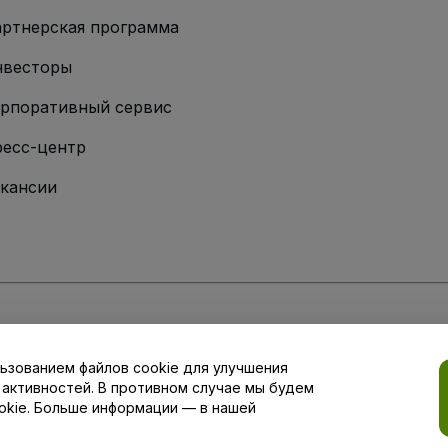
ртнерская программа
нвесторы
рпоративный сервис
есс-центр
кансии
ии
вий и положений
, а также
Политики конфиденциальности
,
Политики в о
ьзованием файлов cookie для улучшения
аши настройки конфиденциальности
 активностей. В противном случае мы будем
okie. Больше информации — в нашей