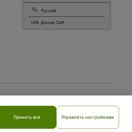
Русский
US$
Доллар США
тношении файлов cookie
, и
Политики конфиденциальности
Принять все
Управлять настройками