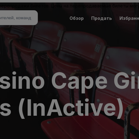
 перепродажи билетов. Цены на перепродаваемые билеты могу
Обзор
Продать
Избран
sino Cape Gi
s (InActive)