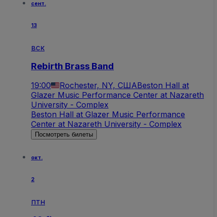
сент.
13
вск
Rebirth Brass Band
19:00
Rochester, NY, США
Beston Hall at
Glazer Music Performance Center at Nazareth
University - Complex
Beston Hall at Glazer Music Performance
Center at Nazareth University - Complex
Посмотреть билеты
окт.
2
птн