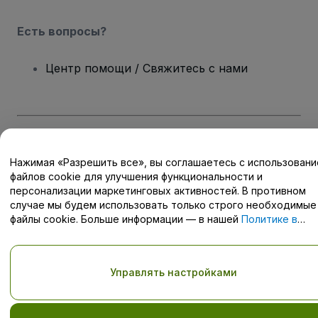
Есть вопросы?
Центр помощи / Свяжитесь с нами
Авторские права © viagogo GmbH 2026
Сведения о компании
Использование данного веб-сайта означает принятие
Условий
Нажимая «Разрешить все», вы соглашаетесь с использован
и положений
, а также
Политики конфиденциальности
,
файлов cookie для улучшения функциональности и
Политики в отношении файлов cookie
, и
Политики
персонализации маркетинговых активностей. В противном
конфиденциальности для мобильных устройств
случае мы будем использовать только строго необходимые
Не передавайте мою личную информацию третьим лицам/Ваши
файлы cookie. Больше информации — в нашей
Политике в
настройки конфиденциальности
отношении файлов cookie
.
Управлять настройками