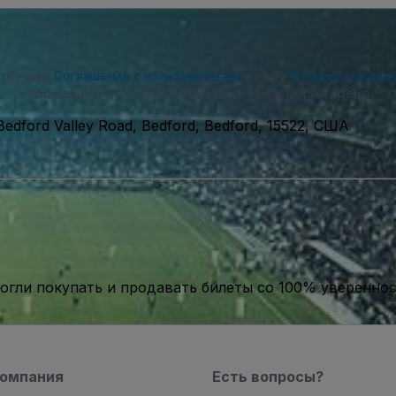
ете наше
Соглашение с пользователем
и нашу
Политику конфи
сообщения и можете отказаться от них в любое время.
Bedford Valley Road, Bedford, Bedford, 15522, США
гли покупать и продавать билеты со 100% уверенно
компания
Есть вопросы?