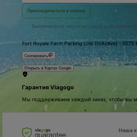
почты
Присоединиться к списку
Выполняя вход или регистрируясь, вы принима
Fort Royale Farm Parking Lots (InActive)
-
5575 
Скопировать
Открыть в Картах Google
Гарантия Viagogo
Мы поддерживаем каждый заказ, чтобы вы мо
Наша 