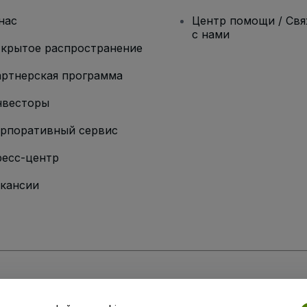
нас
Центр помощи / Св
с нами
крытое распространение
ртнерская программа
нвесторы
рпоративный сервис
есс-центр
кансии
ии
вий и положений
, а также
Политики конфиденциальности
,
Политики в о