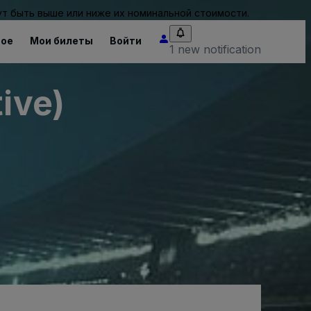
т быть выше или ниже их номинальной стоимости.
ное
Мои билеты
Войти
1 new notification
ive)