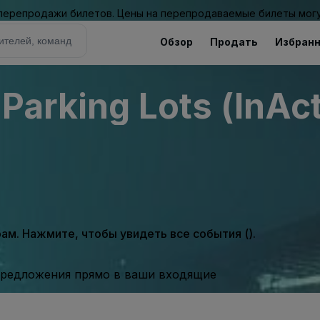
 перепродажи билетов. Цены на перепродаваемые билеты могу
Обзор
Продать
Избран
Parking Lots (InAct
м. Нажмите, чтобы увидеть все события ().
предложения прямо в ваши входящие