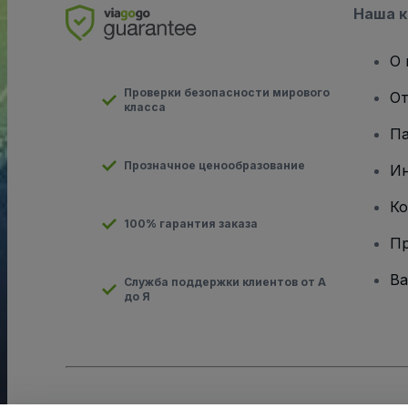
Наша 
О 
Проверки безопасности мирового
От
класса
Па
Прозначное ценообразование
И
Ко
100% гарантия заказа
Пр
Ва
Служба поддержки клиентов от А
до Я