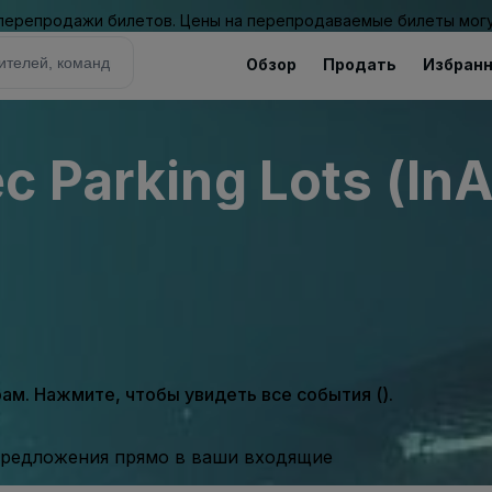
 перепродажи билетов. Цены на перепродаваемые билеты могу
Обзор
Продать
Избран
c Parking Lots (InA
м. Нажмите, чтобы увидеть все события ().
предложения прямо в ваши входящие