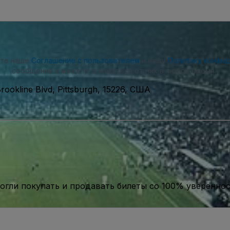
ете наше
Соглашение с пользователем
и нашу
Политику конфи
сообщения и можете отказаться от них в любое время.
rookline Blvd, Pittsburgh, 15226, США
гли покупать и продавать билеты со 100% уверенно