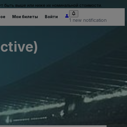
т быть выше или ниже их номинальной стоимости.
ное
Мои билеты
Войти
1 new notification
ctive)