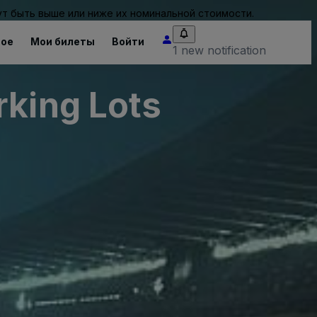
т быть выше или ниже их номинальной стоимости.
ное
Мои билеты
Войти
1 new notification
rking Lots