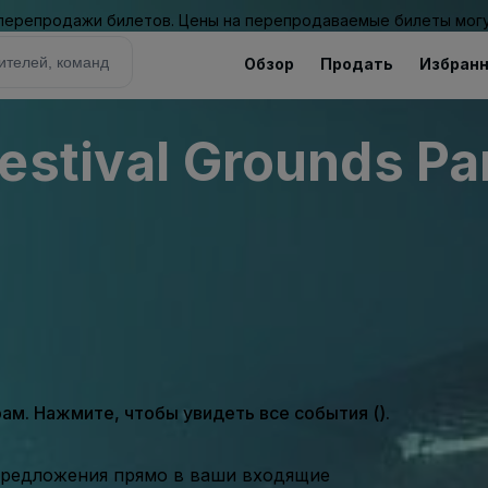
 перепродажи билетов. Цены на перепродаваемые билеты могу
Обзор
Продать
Избран
estival Grounds Pa
м. Нажмите, чтобы увидеть все события ().
предложения прямо в ваши входящие