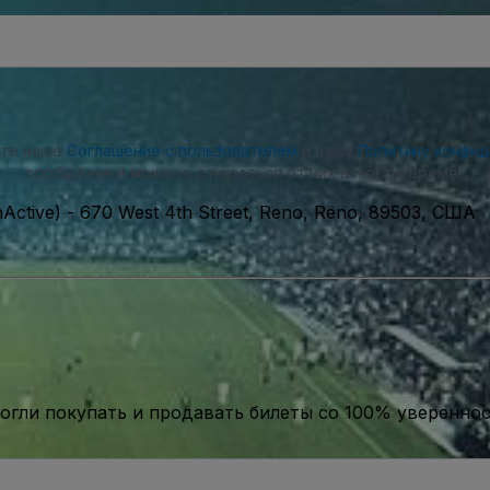
ете наше
Соглашение с пользователем
и нашу
Политику конфи
сообщения и можете отказаться от них в любое время.
nActive)
-
670 West 4th Street, Reno, Reno, 89503, США
гли покупать и продавать билеты со 100% уверенно