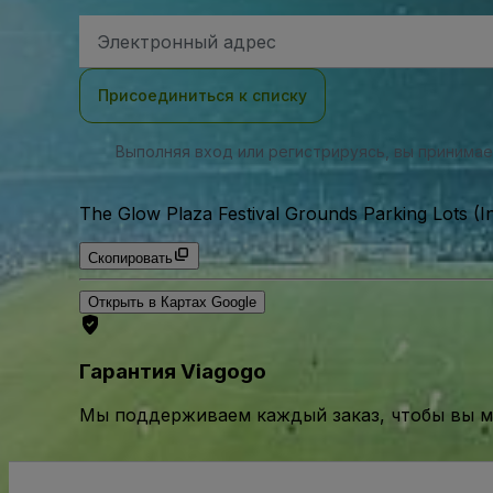
Адрес
электронной
почты
Присоединиться к списку
Выполняя вход или регистрируясь, вы принима
The Glow Plaza Festival Grounds Parking Lots (I
Скопировать
Открыть в Картах Google
Гарантия Viagogo
Мы поддерживаем каждый заказ, чтобы вы мо