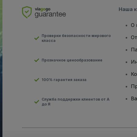
Наша 
О 
Проверки безопасности мирового
От
класса
Па
Прозначное ценообразование
И
Ко
100% гарантия заказа
Пр
Ва
Служба поддержки клиентов от А
до Я