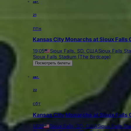
авг.
21
птн
Kansas City Monarchs at Sioux Falls 
19:05
Sioux Falls, SD, США
Sioux Falls St
Sioux Falls Stadium (The Birdcage)
Посмотреть билеты
авг.
22
сбт
Kansas City Monarchs at Sioux Falls 
17:35
Sioux Falls, SD, США
Sioux Falls St