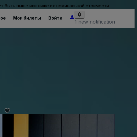
т быть выше или ниже их номинальной стоимости.
ное
Мои билеты
Войти
1 new notification