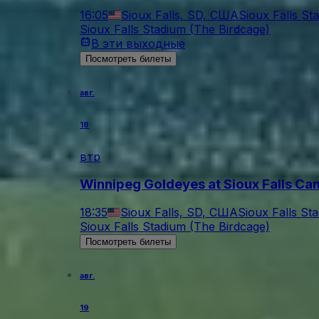
16:05
Sioux Falls, SD, США
Sioux Falls St
Sioux Falls Stadium (The Birdcage)
В эти выходные
Посмотреть билеты
авг.
18
втр
Winnipeg Goldeyes at Sioux Falls Ca
18:35
Sioux Falls, SD, США
Sioux Falls St
Sioux Falls Stadium (The Birdcage)
Посмотреть билеты
авг.
19