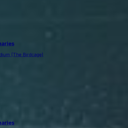
naries
adium (The Birdcage)
naries