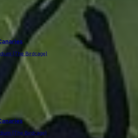
Canaries
adium (The Birdcage)
Canaries
adium (The Birdcage)