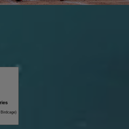
ries
 Birdcage)