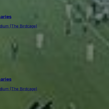
naries
adium (The Birdcage)
naries
adium (The Birdcage)