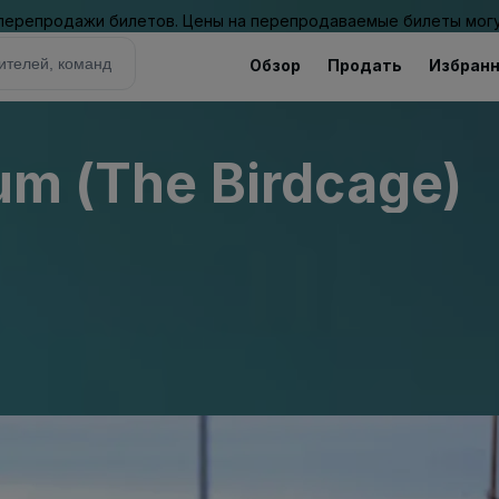
 перепродажи билетов. Цены на перепродаваемые билеты могу
Обзор
Продать
Избран
ium (The Birdcage)