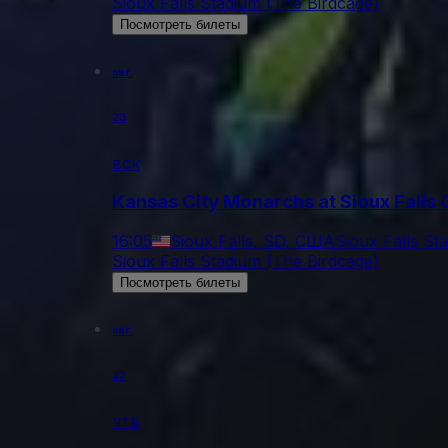
Sioux Falls Stadium (The Birdcage)
Посмотреть билеты
авг.
23
вск
Kansas City Monarchs at Sioux Falls 
16:05
Sioux Falls, SD, США
Sioux Falls St
Sioux Falls Stadium (The Birdcage)
Посмотреть билеты
авг.
27
чтв