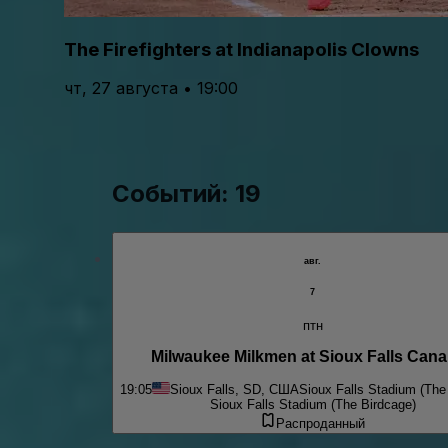
The Firefighters at Indianapolis Clowns
чт, 27 августа • 19:00
Событий: 19
авг.
7
птн
Milwaukee Milkmen at Sioux Falls Cana
19:05
Sioux Falls, SD, США
Sioux Falls Stadium (The
Sioux Falls Stadium (The Birdcage)
Распроданный