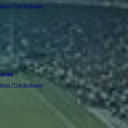
adium (The Birdcage)
naries
adium (The Birdcage)