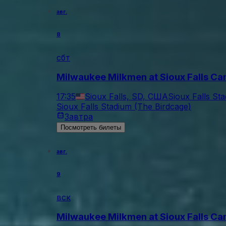
авг.
8
сбт
Milwaukee Milkmen at Sioux Falls Ca
17:35
Sioux Falls, SD, США
Sioux Falls St
Sioux Falls Stadium (The Birdcage)
Завтра
Посмотреть билеты
авг.
9
вск
Milwaukee Milkmen at Sioux Falls Ca