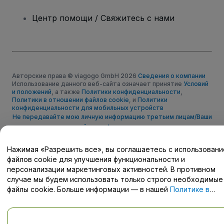
Центр помощи / Свяжитесь с нами
Авторские права © viagogo GmbH 2026
Сведения о компании
Использование данного веб-сайта означает принятие
Условий
и положений
, а также
Политики конфиденциальности
,
Политики в отношении файлов cookie
, и
Политики
конфиденциальности для мобильных устройств
Не передавайте мою личную информацию третьим лицам/Ваши
настройки конфиденциальности
Нажимая «Разрешить все», вы соглашаетесь с использован
файлов cookie для улучшения функциональности и
персонализации маркетинговых активностей. В противном
случае мы будем использовать только строго необходимые
файлы cookie. Больше информации — в нашей
Политике в
отношении файлов cookie
.