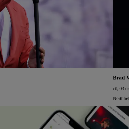
Brad W
сб, 03 о
Northfie