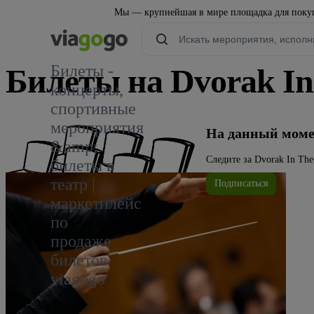
Мы — крупнейшая в мире площадка для покуп
Билеты -
Билеты на Dvorak In
концерты,
спортивные
мероприятия
На данный момен
&amp;
Следите за Dvorak In Th
билеты в
театр |
Подписаться
маркетплейс
по
продаже
билетов
viagogo