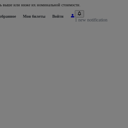
ть выше или ниже их номинальной стоимости.
збранное
Мои билеты
Войти
1 new notification