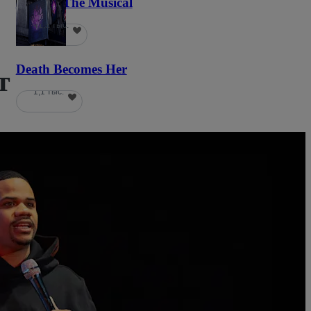
Wicked The Musical
41,3 тыс.
Death Becomes Her
т
1,1 тыс.