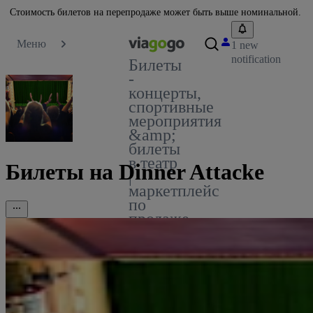
Стоимость билетов на перепродаже может быть выше номинальной.
Меню
1 new
notification
Билеты
-
концерты,
спортивные
мероприятия
&amp;
билеты
в театр
Билеты на Dinner Attacke
|
маркетплейс
по
продаже
билетов
viagogo