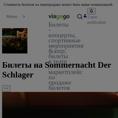
Стоимость билетов на перепродаже может быть выше номинальной.
Меню
1 new
notification
Билеты
-
концерты,
спортивные
мероприятия
&amp;
билеты
в театр
Билеты на Sommernacht Der
|
маркетплейс
Schlager
по
продаже
билетов
viagogo