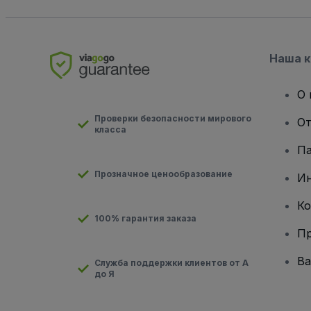
Наша 
О 
Проверки безопасности мирового
От
класса
Па
Прозначное ценообразование
И
Ко
100% гарантия заказа
Пр
Ва
Служба поддержки клиентов от А
до Я