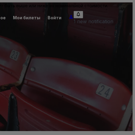
т быть выше или ниже их номинальной стоимости.
ное
Мои билеты
Войти
1 new notification