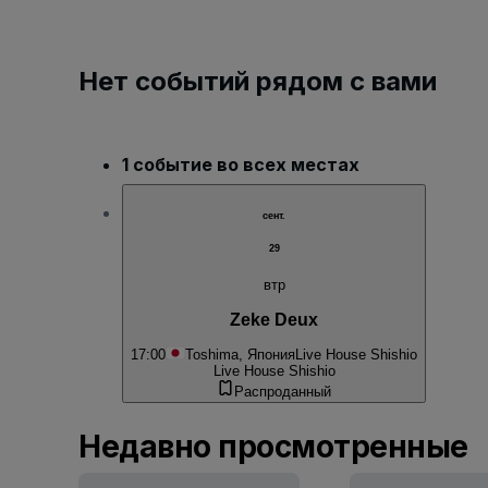
Нет событий рядом с вами
1 событие во всех местах
сент.
29
втр
Zeke Deux
17:00
Toshima, Япония
Live House Shishio
Live House Shishio
Распроданный
Недавно просмотренные