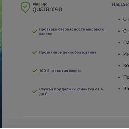
Наша 
О 
Проверки безопасности мирового
От
класса
Па
Прозначное ценообразование
И
Ко
100% гарантия заказа
Пр
Ва
Служба поддержки клиентов от А
до Я