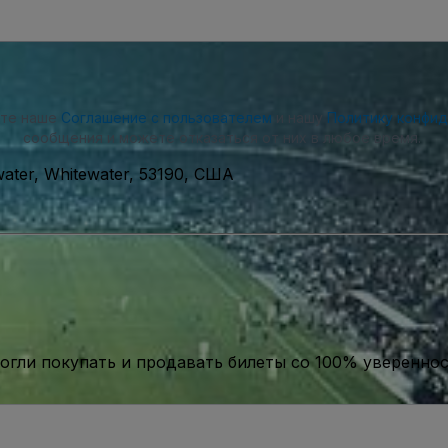
ете наше
Соглашение с пользователем
и нашу
Политику конфи
сообщения и можете отказаться от них в любое время.
ater, Whitewater, 53190, США
гли покупать и продавать билеты со 100% уверенно