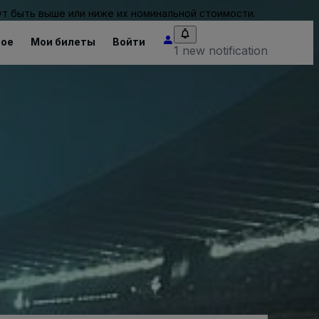
т быть выше или ниже их номинальной стоимости.
ное
Мои билеты
Войти
1 new notification