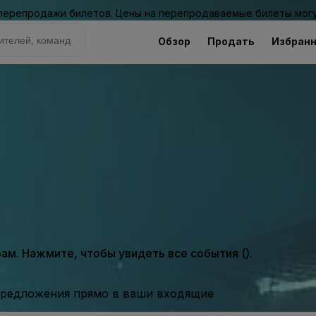
 перепродажи билетов. Цены на перепродаваемые билеты могу
Обзор
Продать
Избран
м. Нажмите, чтобы увидеть все события ().
предложения прямо в ваши входящие