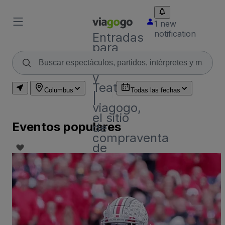
1 new
notification
Entradas
para
Conciertos,
Deporte
y
Teatro
Columbus
Todas las fechas
|
viagogo,
el sitio
Eventos populares
de
compraventa
de
entradas