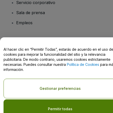
Servicio corporativo
Sala de prensa
Empleos
¿Tienes alguna pregunta?
Al hacer clic en “Permitir Todas”, estarás de acuerdo en el uso d
Centro de Ayuda / Contacto
cookies para mejorar la funcionalidad del sitio y la relevancia
publicitaria. De modo contrario, usaremos cookies estrictamente
necesarias. Puedes consultar nuestra
Política de Cookies
para m
información.
Derechos reservados © viagogo GmbH 2026
Datos de la Empresa
El uso de este sitio web constituye la aceptación de los
Términos y
Gestionar preferencias
Condiciones
, de la
Política de Privacidad
, de la
Política de Cookies
y de la
Política de Privacidad para Móviles
No compartir mi información personal ni tus opciones de
privacidad
Permitir todas