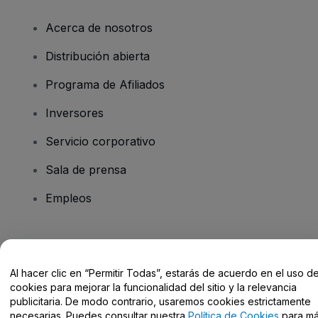
Acerca de nosotros
Distribución abierta
Programa de Afiliados
Inversores
Servicio corporativo
Sala de prensa
Empleos
¿Tienes alguna pregunta?
Al hacer clic en “Permitir Todas”, estarás de acuerdo en el uso d
Centro de Ayuda / Contacto
cookies para mejorar la funcionalidad del sitio y la relevancia
publicitaria. De modo contrario, usaremos cookies estrictamente
necesarias. Puedes consultar nuestra
Política de Cookies
para m