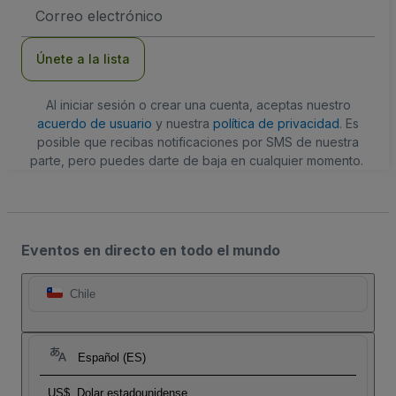
Dirección
de
correo
electrónico
Únete a la lista
Al iniciar sesión o crear una cuenta, aceptas nuestro
acuerdo de usuario
y nuestra
política de privacidad
. Es
posible que recibas notificaciones por SMS de nuestra
parte, pero puedes darte de baja en cualquier momento.
Eventos en directo en todo el mundo
Chile
Español (ES)
US$
Dolar estadounidense