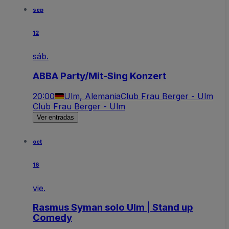
sep
12
sáb.
ABBA Party/Mit-Sing Konzert
20:00
Ulm, Alemania
Club Frau Berger - Ulm
Club Frau Berger - Ulm
Ver entradas
oct
16
vie.
Rasmus Syman solo Ulm | Stand up
Comedy