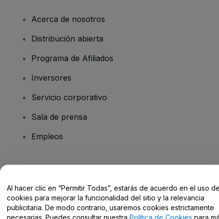
Acerca de nosotros
Distribución abierta
Programa de Afiliados
Inversores
Servicio corporativo
Sala de prensa
Empleos
¿Tienes alguna pregunta?
Al hacer clic en “Permitir Todas”, estarás de acuerdo en el uso d
Centro de Ayuda / Contacto
cookies para mejorar la funcionalidad del sitio y la relevancia
publicitaria. De modo contrario, usaremos cookies estrictamente
necesarias. Puedes consultar nuestra
Política de Cookies
para m