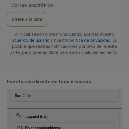
Dirección
de
correo
electrónico
Únete a la lista
Al iniciar sesión o crear una cuenta, aceptas nuestro
acuerdo de usuario
y nuestra
política de privacidad
. Es
posible que recibas notificaciones por SMS de nuestra
parte, pero puedes darte de baja en cualquier momento.
Eventos en directo en todo el mundo
Chile
Español (ES)
US$
Dolar estadounidense