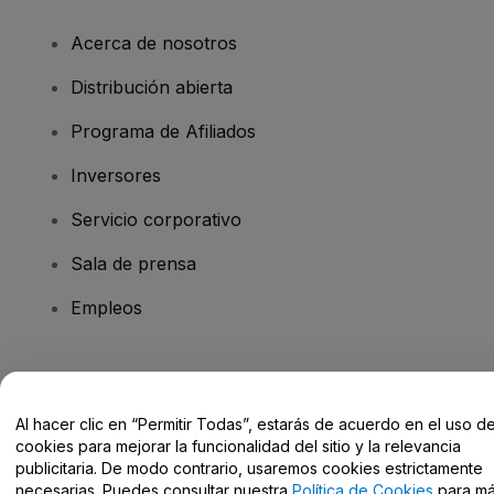
Acerca de nosotros
Distribución abierta
Programa de Afiliados
Inversores
Servicio corporativo
Sala de prensa
Empleos
¿Tienes alguna pregunta?
Al hacer clic en “Permitir Todas”, estarás de acuerdo en el uso d
Centro de Ayuda / Contacto
cookies para mejorar la funcionalidad del sitio y la relevancia
publicitaria. De modo contrario, usaremos cookies estrictamente
necesarias. Puedes consultar nuestra
Política de Cookies
para m