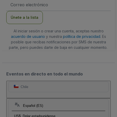
Dirección
de
correo
electrónico
Únete a la lista
Al iniciar sesión o crear una cuenta, aceptas nuestro
acuerdo de usuario
y nuestra
política de privacidad
. Es
posible que recibas notificaciones por SMS de nuestra
parte, pero puedes darte de baja en cualquier momento.
Eventos en directo en todo el mundo
Chile
Español (ES)
US$
Dolar estadounidense