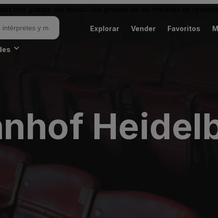
as más grande del mundo. Los precios de las entradas de reventa 
Explorar
Vender
Favoritos
M
des
nhof Heidelb