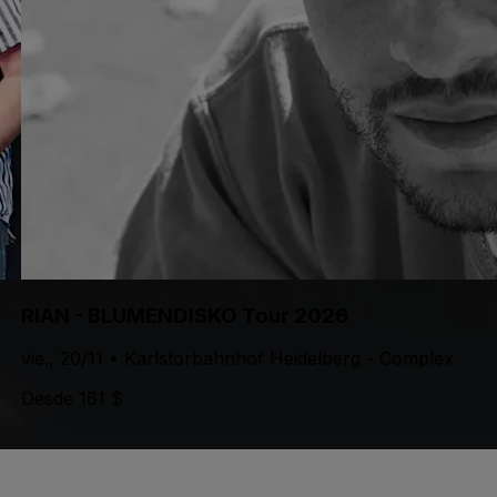
RIAN - BLUMENDISKO Tour 2026
vie., 20/11 • Karlstorbahnhof Heidelberg - Complex
Desde 161 $