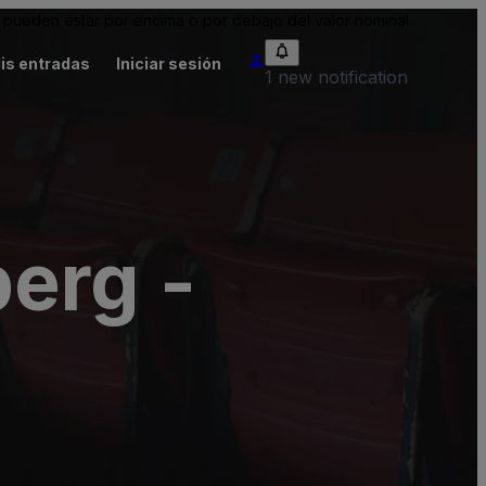
pueden estar por encima o por debajo del valor nominal.
is entradas
Iniciar sesión
1 new notification
erg -